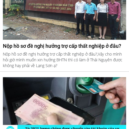
Nộp hồ sơ đề nghị hưởng trợ cấp thất nghiệp ở đâu?
Nộp hồ sơ đề nghị hưởng trợ cấp thất nghiệp ở đâu?,Vậy cho mình
hỏi giờ mình muốn xin hưởng BHTN thì có làm ở Thái Nguyên được
không hay phải về Lạng Sơn ạ?