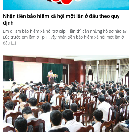
Nhận tiền bảo hiểm xã hội một lần ở đâu theo quy
định
Em đi làm bảo hiểm xã hội trợ cấp 1 lần thì cần những hồ sơ nào ạ?
Lúc trước em làm ở Tp H. vậy nhận tiền bảo hiểm xã hội một lần ở
đâu [...]