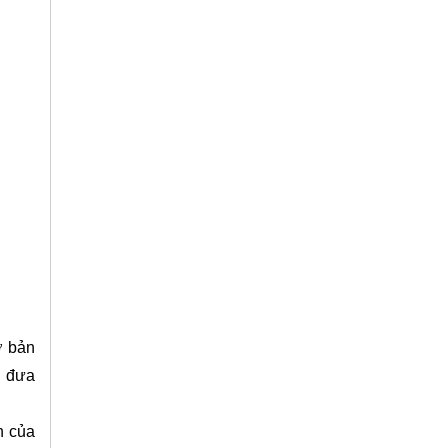
ơ bản
ụ đưa
h của