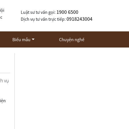
Nội
1900 6500
Luật sư tư vấn gọi:
ốc
0918243004
Dịch vụ tư vấn trực tiếp:
Biểu mẫu
Chuyện nghề
ch vụ
hiện