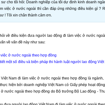
ư cho tôi hỏi: Doanh nghiệp của tôi dự định kinh doanh ngà
m việc ở nước ngoài thì cần đáp ứng những điều kiện gì ? R
sư ! Tôi xin chân thành cảm ơn.
ỏi về điều kiện đưa người lao động đi làm việc ở nước ngoà
 vấn về vấn đề này như sau:
m việc ở nước ngoài theo hợp đồng
iết một số điều và biện pháp thi hành luật người lao động Việ
ệt Nam đi làm việc ở nước ngoài theo hợp đồng là ngành,
 thực hiện bởi doanh nghiệp Việt Nam có Giấy phép hoạt động
c ở nước ngoài theo hợp đồng do Bộ trưởng Bộ Lao động - T
đưa người lao động Việt Nam đi làm việc ở nước ngoài the