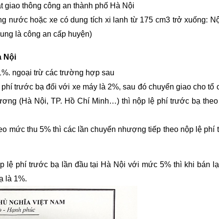
át giao thông công an thành phố Hà Nội
ng nước hoặc xe có dung tích xi lanh từ 175 cm3 trở xuống: N
chung là công an cấp huyện)
à Nội
%. ngoại trừ các trường hợp sau
 phí trước bạ đối với xe máy là 2%, sau đó chuyển giao cho tổ 
ơng (Hà Nội, TP. Hồ Chí Minh…) thì nộp lệ phí trước bạ the
eo mức thu 5% thì các lần chuyển nhượng tiếp theo nộp lệ phí 
ệ phí trước bạ lần đầu tại Hà Nội với mức 5% thì khi bán lạ
ạ là 1%.