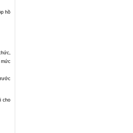
ộp hồ
chức,
o mức
trước
i cho