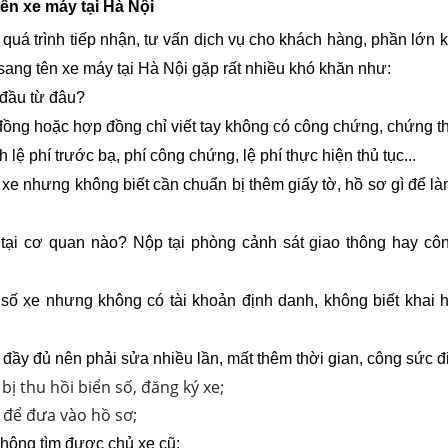
ên xe máy tại Hà Nội
uá trình tiếp nhận, tư vấn dịch vụ cho khách hàng, phần lớn 
sang tên xe máy tại Hà Nội gặp rất nhiều khó khăn như:
 đầu từ đâu?
ồng hoặc hợp đồng chỉ viết tay không có công chứng, chứng t
h lệ phí trước bạ, phí công chứng, lệ phí thực hiện thủ tục...
 nhưng không biết cần chuẩn bị thêm giấy tờ, hồ sơ gì để là
tại cơ quan nào? Nộp tại phòng cảnh sát giao thông hay cô
n số xe nhưng không có tài khoản định danh, không biết khai 
 đầy đủ nên phải sửa nhiều lần, mất thêm thời gian, công sức đi 
bị thu hồi biển số, đăng ký xe;
 để đưa vào hồ sơ;
hông tìm được chủ xe cũ;