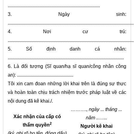
.............................................................................
3. Ngày sinh:
.........................................................................................................
4. Nơi cư trú:
.........................................................................................................
5. Số định danh cá nhân:
.................................................................................................
6. Là đối tượng (Sĩ quan/hạ sĩ quan/công nhân công
an): ...............................................
Tôi xin cam đoan những lời khai trên là đúng sự thực
và hoàn toàn chịu trách nhiệm trước pháp luật về các
nội dung đã kê khai./.
………., ngày ... tháng ...
Xác nhận của cấp có
năm ..…...
2
thẩm quyền
Người kê khai
(ký, ghi rõ họ tên, đóng dấu)