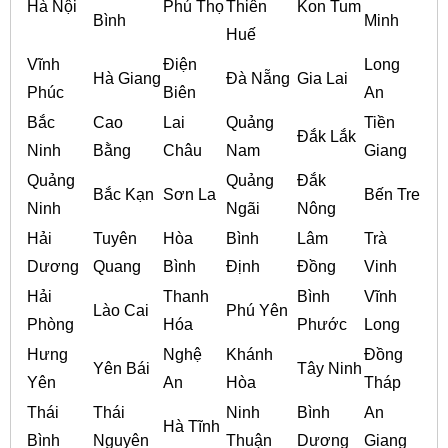
Hà Nội
Phú Thọ
Thiên
Kon Tum
Bình
Minh
Huế
Vĩnh
Điện
Long
Hà Giang
Đà Nẵng
Gia Lai
Phúc
Biên
An
Bắc
Cao
Lai
Quảng
Tiền
Đắk Lắk
Ninh
Bằng
Châu
Nam
Giang
Quảng
Quảng
Đắk
Bắc Kạn
Sơn La
Bến Tre
Ninh
Ngãi
Nông
Hải
Tuyên
Hòa
Bình
Lâm
Trà
Dương
Quang
Bình
Định
Đồng
Vinh
Hải
Thanh
Bình
Vĩnh
Lào Cai
Phú Yên
Phòng
Hóa
Phước
Long
Hưng
Nghệ
Khánh
Đồng
Yên Bái
Tây Ninh
Yên
An
Hòa
Tháp
Thái
Thái
Ninh
Bình
An
Hà Tĩnh
Bình
Nguyên
Thuận
Dương
Giang