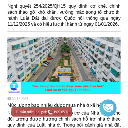
Nghị quyết 254/2025/QH15 quy định cơ chế, chính
sách tháo gỡ khó khăn, vướng mắc trong tổ chức thi
hành Luật Đất đai được Quốc hội thông qua ngày
11/12/2025 và có hiệu lực thi hành từ ngày 01/01/2026.
30-12-2025
Mức lương bao nhiêu được mua nhà ở xã hội?
Tư vấn miễn phí gọi:
1900 6500
Nhà ở xã hội
là nhà ở có sự hỗ trợ của Nhà nước cho
đối tượng được hưởng chính sách hỗ trợ nhà ở theo
quy định của Luật nhà ở. Trong bối cảnh giá nhà đất