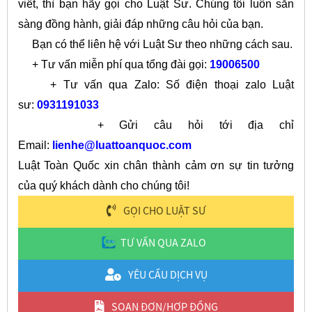
viết, thì bạn hãy gọi cho Luật Sư. Chúng tôi luôn sẵn
sàng đồng hành, giải đáp những câu hỏi của bạn.
Bạn có thể liên hệ với Luật Sư theo những cách sau.
+ Tư vấn miễn phí qua tổng đài gọi:
19006500
+ Tư vấn qua Zalo: Số điện thoại zalo Luật
sư:
0931191033
+ Gửi câu hỏi tới địa chỉ
Email:
lienhe@luattoanquoc.com
Luật Toàn Quốc xin chân thành cảm ơn sự tin tưởng
của quý khách dành cho chúng tôi!
GỌI CHO LUẬT SƯ
TƯ VẤN QUA ZALO
YÊU CẦU DỊCH VỤ
SOẠN ĐƠN/HỢP ĐỒNG