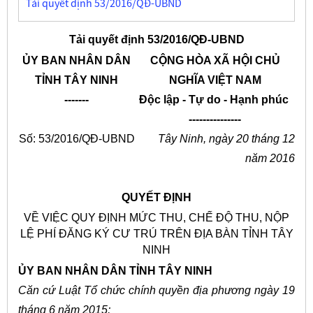
Tải quyết định 53/2016/QĐ-UBND
Tải quyết định 53/2016/QĐ-UBND
ỦY BAN NHÂN
D
ÂN
CỘNG HÒA XÃ HỘI CHỦ
TỈNH TÂY NINH
NGHĨA VIỆT NAM
-------
Độc lập - Tự do - Hạnh phúc
---------------
Số:
53
/2016/QĐ-UBND
Tây Ninh, ngày
20
tháng 12
năm 2016
QUYẾT ĐỊNH
VỀ VIỆC QUY ĐỊNH MỨC THU, CHẾ ĐỘ THU, NỘP
LỆ PHÍ ĐĂNG KÝ CƯ TRÚ TRÊN ĐỊA BÀN TỈNH TÂY
NINH
ỦY BAN NHÂN DÂN TỈNH TÂY NINH
Căn cứ Lu
ật T
ổ
chức chính qu
y
ền địa phương ngày 19
tháng 6 năm 2015;