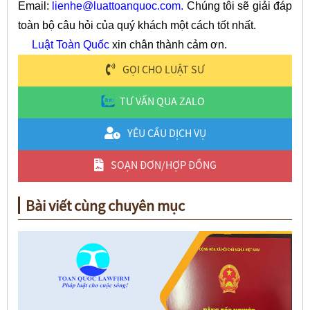
Email:
lienhe@luattoanquoc.com
.
Chúng tôi sẽ giải đáp
toàn bộ câu hỏi của quý khách một cách tốt nhất.
Luật Toàn Quốc
xin chân thành cảm ơn.
GỌI CHO LUẬT SƯ
TƯ VẤN QUA ZALO
YÊU CẦU DỊCH VỤ
SOẠN ĐƠN/HỢP ĐỒNG
Bài viết cùng chuyên mục