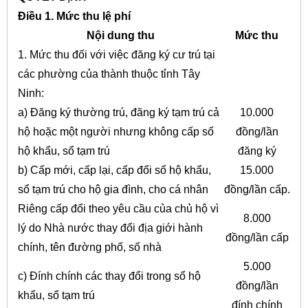
Điều 1
. M
ứ
c thu l
ệ
phí
Nội d
u
ng th
u
M
ứ
c th
u
1. Mức thu đ
ố
i với việc đăng ký cư trú tại
các ph
ư
ờng của thành thuộc tỉnh Tây
Ninh:
a) Đăng ký thường trú, đăng ký tạm trú cả
10.000
hộ hoặc một người nhưng không cấp sổ
đồng/lần
hộ kh
ẩ
u, sổ tạm trú
đăng ký
b) Cấp m
ớ
i, cấp lại, cấp đổi sổ hộ khẩu,
15.000
sổ tạm trú cho hộ gia đình, cho cá nhân
đồng/lần cấp.
Riêng cấp đ
ổ
i theo
yêu
cầu của chủ hộ vì
8.000
lý do Nhà nước thay đ
ổ
i địa giới hành
đồng/lần cấp
chính, tên đường phố, số nhà
5.000
c) Đính chính các thay đ
ổ
i trong sổ hộ
đồng/lần
kh
ẩ
u, s
ổ
tạm trú
đính chính