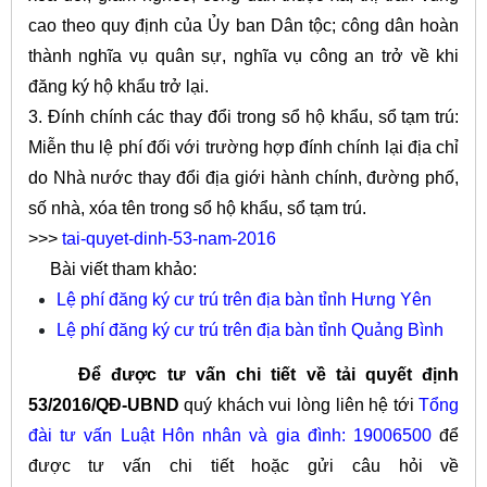
cao theo quy định của Ủy ban Dân tộc; côn
g
dân hoàn
thành nghĩa vụ quân sự, nghĩa vụ công an trở về khi
đăng ký hộ khẩu trở lại.
3. Đính chính các thay đổi trong sổ hộ khẩu, sổ tạm trú:
Miễn thu lệ phí đối với trường hợp đính chính lại địa chỉ
do Nhà nước thay đ
ổ
i địa giới hành chính, đường phố,
số nhà, xóa tên trong sổ hộ kh
ẩ
u, s
ổ
tạm trú.
>>>
tai-quyet-dinh-53-nam-2016
Bài viết tham khảo:
Lệ phí đăng ký cư trú trên địa bàn tỉnh Hưng Yên
Lệ phí đăng ký cư trú trên địa bàn tỉnh Quảng Bình
Để được tư vấn chi tiết về tải quyết định
53/2016/QĐ-UBND
quý khách vui lòng liên hệ tới
Tổng
đài tư vấn Luật Hôn nhân và gia đình: 19006500
để
được tư vấn chi tiết hoặc gửi câu hỏi về