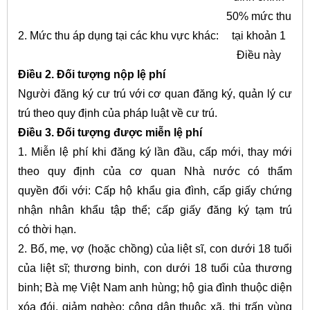
50% mức thu
2. Mức thu áp dụng tại các khu vực khác:
tại khoản 1
Điều này
Điều
2. Đối
tượ
ng nộp lệ phí
Người đăng ký cư trú với cơ quan đăng ký, quản lý cư
trú theo quy định của pháp luật về cư trú.
Điề
u
3. Đối tượng được miễ
n
lệ phí
1. Miễn lệ phí khi đăng ký lần đầu, cấp mới, thay mới
theo quy định của cơ quan Nhà nước có thẩm
quyền đối với:
C
ấp hộ khẩu gia đình, cấp giấy chứng
nhận nhân kh
ẩ
u tập thể; cấp giấy đăng ký tạm trú
có thời hạn.
2. Bố, mẹ, vợ (hoặc chồng) của liệt sĩ, con dưới 18 tuổi
của liệt sĩ; thương binh, con dưới 18 tuổi của thương
binh; Bà mẹ Việt Nam anh hùng; hộ gia đình thuộc diện
xóa đói, giảm nghèo; công dân thuộc xã, thị trấn vùng