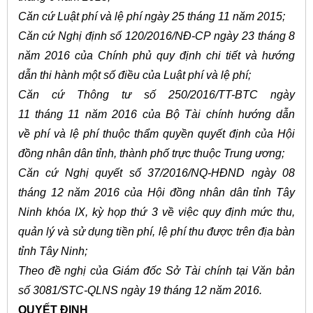
Căn cứ Luật phí và
l
ệ phí n
g
ày 25 tháng 11 năm 2015;
Căn cứ Nghị định số 120/2016/NĐ-CP ngày 23 tháng 8
năm 2016 của Chính phủ quy định ch
i
tiết và hướng
dẫn thi hành một số điều của Luật phí và lệ phí;
Căn cứ Thông tư số 250/2016/TT-BTC ngày
11 tháng 11 năm 2016 của Bộ Tài chính h
ướ
ng d
ẫ
n
về phí và lệ phí thuộc th
ẩ
m quy
ề
n q
uyết
định của Hội
đ
ồ
ng nhân dân tỉnh, thành phố trực thuộc Trung ương;
Căn cứ Nghị quyết số 37/2016/N
Q
-HĐND ngày 08
tháng 12 năm 2016 của Hội đ
ồ
ng nhân dân tỉnh Tây
Ninh kh
ó
a IX, kỳ họp thứ 3 về việc quy định mức thu,
quản lý và sử dụng tiền phí, lệ phí thu được trên địa bàn
tỉnh Tây Ninh;
Theo đề
nghị
của Giám đốc Sở Tài chính tại Văn bản
số 3081/STC-QLNS ngày 19 tháng 12 năm 2016.
QUYẾT ĐỊNH