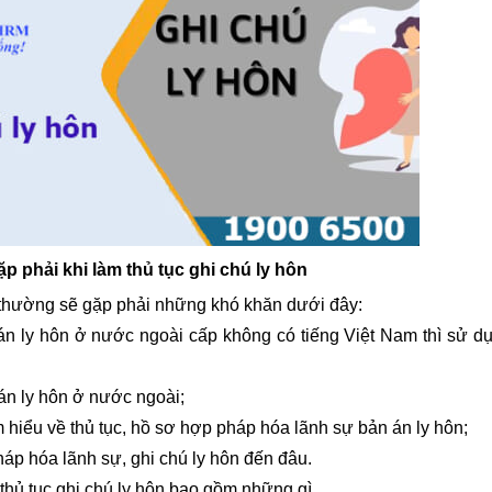
phải khi làm thủ tục ghi chú ly hôn
n thường sẽ gặp phải những khó khăn dưới đây:
n ly hôn ở nước ngoài cấp không có tiếng Việt Nam thì sử d
án ly hôn ở nước ngoài;
 hiểu về thủ tục, hồ sơ hợp pháp hóa lãnh sự bản án ly hôn;
p hóa lãnh sự, ghi chú ly hôn đến đâu.
ủ tục ghi chú ly hôn bao gồm những gì