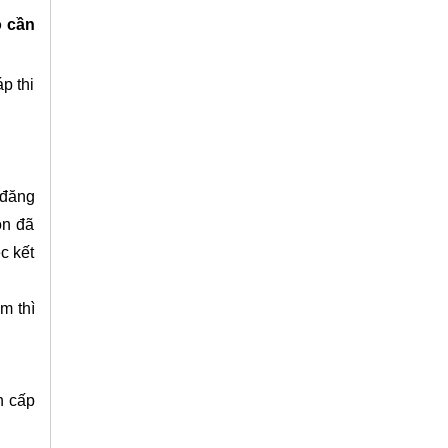
ó cần
p thi
 đăng
ôn đã
c kết
m thì
n cấp