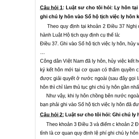
Câu hỏi 1
: Luật sư cho tôi hỏi:
Ly hôn tạ
ghi chú ly hôn vào Sổ hộ tịch việc ly hôn
Theo quy định tại khoản 2 Điều 37 Nghị đị
hành Luật Hộ tịch quy định cụ thể là:
Điều 37. Ghi vào Sổ hộ tịch việc ly hôn, hủy 
…
Công dân Việt Nam đã ly hôn, hủy việc kết 
ký kết hôn mới tại cơ quan có thẩm quyền củ
được giải quyết ở nước ngoài (sau đây gọi l
hôn thì chỉ làm thủ tục ghi chú ly hôn gần nhấ
Như vậy, khi ly hôn chồng bên nước ngoài v
bạn phải ghi vào Sổ hộ tịch việc ly hôn đã đ
Câu hỏi 2:
Luật sư cho tôi hỏi:
Ghi chú ly
Theo khoản 3 Điều 3 và điểm c khoản 2 Đi
tỉnh là cơ quan quy định lệ phí ghi chú ly hô