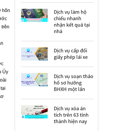
y hôn
Dịch vụ làm hộ
chiếu nhanh
rước
nhận kết quả tại
 trên
nhà
ân
Dịch vụ cấp đổi
giấy phép lái xe
ớc
o Ủy
Dịch vụ soạn thảo
oài
hồ sơ hưởng
tại
BHXH một lần
sơ
Dịch vụ xóa án
tích trên 63 tỉnh
thành hiện nay