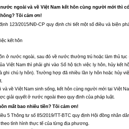
i nước ngoài và về Việt Nam kết hôn cùng người mới thì c
 không
?
Tôi cảm ơn!
nh 123/2015/NĐ-CP quy định chi tiết một số điều và biện phá
việc kết hôn
hôn ở nước ngoài, sau đó về nước thường trú hoặc làm thủ tục
a Việt Nam thì phải ghi vào Sổ hộ tịch việc ly hôn, hủy kết h
à ghi chú ly hôn). Trường hợp đã nhiều lần ly hôn hoặc hủy việ
t.
à về Việt Nam sinh sống, kết hôn cùng người mới tại Việt Na
ược giải quyết ở nước ngoài theo quy định của pháp luật.
 hôn mất bao nhiêu tiền?
Tôi cảm ơn!
ều 5 Thông tư số 85/2019/TT-BTC quy định Hội đồng nhân dâ
n theo tình hình thực tế của từng địa phương.