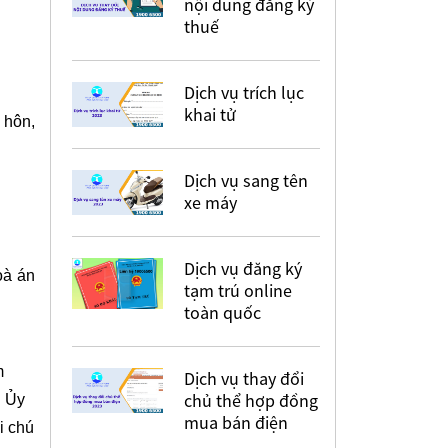
nội dung đăng ký
thuế
Dịch vụ trích lục
khai tử
 hôn,
Dịch vụ sang tên
xe máy
Dịch vụ đăng ký
oà án
tạm trú online
toàn quốc
m
Dịch vụ thay đổi
chủ thể hợp đồng
:
Ủy
mua bán điện
i chú