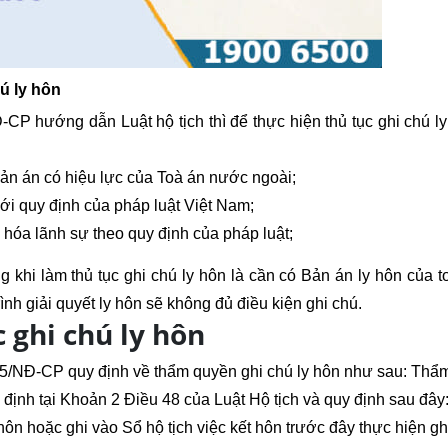
hú ly hôn
 hướng dẫn Luật hộ tịch thì để thực hiện thủ tục ghi chú ly
bản án có hiệu lực của Toà án nước ngoài;
với quy định của pháp luật Việt Nam;
hóa lãnh sự theo quy định của pháp luật;
khi làm thủ tục ghi chú ly hôn là cần có Bản án ly hôn của t
nh giải quyết ly hôn sẽ không đủ điều kiện ghi chú.
c ghi chú ly hôn
15/NĐ-CP quy định về thẩm quyền ghi chú ly hôn như sau:
Thẩ
định tại Khoản 2 Điều 48 của Luật Hộ tịch và quy định sau đây
ôn hoặc ghi vào Sổ hộ tịch việc kết hôn trước đây thực hiện gh