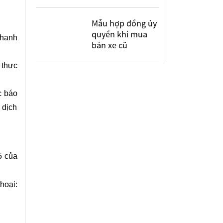
Mẫu hợp đồng ủy
quyền khi mua
nhanh
bán xe cũ
 thực
c báo
 dịch
5 của
hoại: