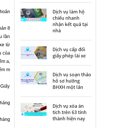
Dịch vụ làm hộ
khoản
chiếu nhanh
nhận kết quả tại
oản 8
nhà
u lần
xe từ
Dịch vụ cấp đổi
u của
giấy phép lái xe
ểm a,
iểm m
Dịch vụ soạn thảo
hồ sơ hưởng
 Giấy
BHXH một lần
tháng
Dịch vụ xóa án
tích trên 63 tỉnh
thành hiện nay
tháng