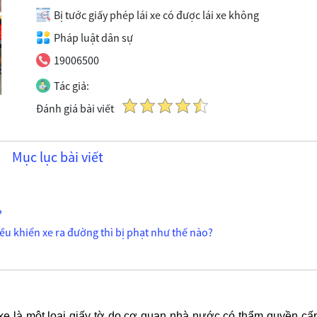
Bị tước giấy phép lái xe có được lái xe không
Pháp luật dân sự
19006500
Tác giả:
Đánh giá bài viết
Mục lục bài viết
?
ều khiển xe ra đường thì bị phạt như thế nào?
 xe là một loại giấy tờ do cơ quan nhà nước có thẩm quyền cấ