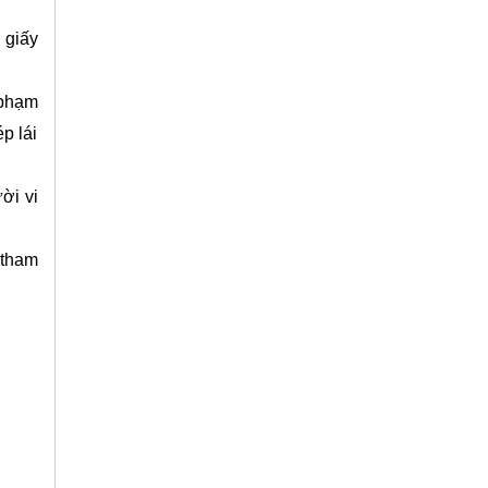
 giấy
 phạm
p lái
ời vi
 tham