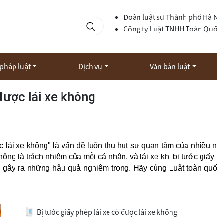
Đoàn luật sư Thành phố Hà 
Công ty Luật TNHH Toàn Qu
 pháp luật
Dịch vụ
Văn bản luật
 được lái xe không
lái xe không" là vấn đề luôn thu hút sự quan tâm của nhiều 
thông là trách nhiệm của mỗi cá nhân, và lái xe khi bị tước giấy
hể gây ra những hậu quả nghiêm trọng. Hãy cùng Luật toàn quố
Bị tước giấy phép lái xe có được lái xe không