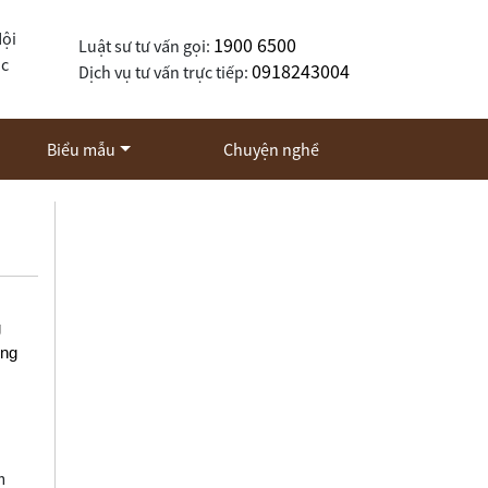
Nội
1900 6500
Luật sư tư vấn gọi:
ốc
0918243004
Dịch vụ tư vấn trực tiếp:
Biểu mẫu
Chuyện nghề
g
ùng
m