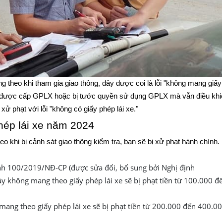
heo khi tham gia giao thông, đây được coi là lỗi "không mang giấy
ng được cấp GPLX hoặc bị tước quyền sử dụng GPLX mà vẫn điều khi
xử phạt với lỗi "không có giấy phép lái xe."
hép lái xe năm 2024
o khi bị cảnh sát giao thông kiểm tra, bạn sẽ bị xử phạt hành chính
nh 100/2019/NĐ-CP (được sửa đổi, bổ sung bởi Nghị định
 không mang theo giấy phép lái xe sẽ bị phạt tiền từ 100.000 đ
mang theo giấy phép lái xe sẽ bị phạt tiền từ 200.000 đến 400.0