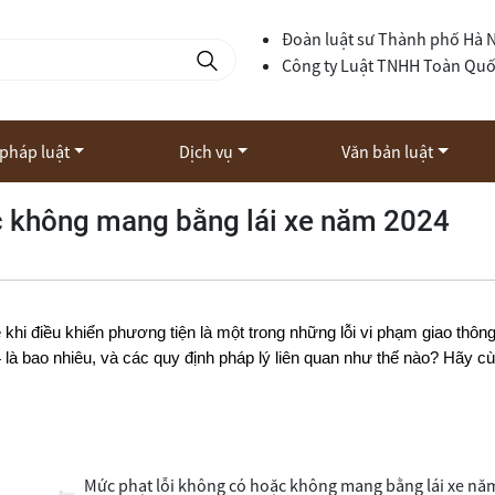
Đoàn luật sư Thành phố Hà 
Công ty Luật TNHH Toàn Qu
 pháp luật
Dịch vụ
Văn bản luật
c không mang bằng lái xe năm 2024
khi điều khiển phương tiện là một trong những lỗi vi phạm giao thôn
là bao nhiêu, và các quy định pháp lý liên quan như thế nào? Hãy c
Mức phạt lỗi không có hoặc không mang bằng lái xe nă