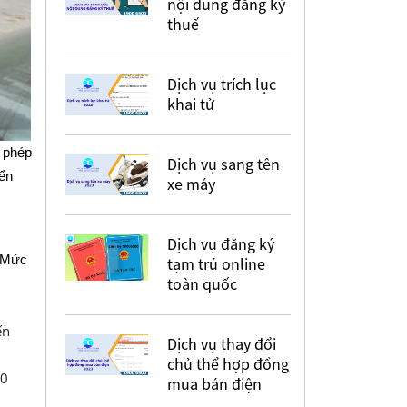
nội dung đăng ký
thuế
Dịch vụ trích lục
khai tử
 phép
Dịch vụ sang tên
ển
xe máy
Dịch vụ đăng ký
. Mức
tạm trú online
toàn quốc
ến
Dịch vụ thay đổi
chủ thể hợp đồng
00
mua bán điện