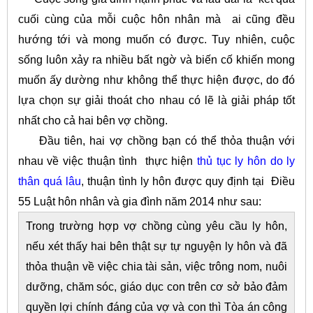
cuối cùng của mỗi cuộc hôn nhân mà ai cũng đều
hướng tới và mong muốn có được. Tuy nhiên, cuộc
sống luôn xảy ra nhiều bất ngờ và biến cố khiến mong
muốn ấy dường như không thể thực hiện được, do đó
lựa chọn sự giải thoát cho nhau có lẽ là giải pháp tốt
nhất cho cả hai bên vợ chồng.
Đầu tiên, hai vợ chồng bạn có thể thỏa thuận với
nhau về việc thuận tình thực hiện
thủ tục ly hôn do ly
thân quá lâu
, thuận tình ly hôn được quy định tại Điều
55 Luật hôn nhân và gia đình năm 2014 như sau:
Trong trường hợp vợ chồng cùng yêu cầu ly hôn,
nếu xét thấy hai bên thật sự tự nguyện ly hôn và đã
thỏa thuận về việc chia tài sản, việc trông nom, nuôi
dưỡng, chăm sóc, giáo dục con trên cơ sở bảo đảm
quyền lợi chính đáng của vợ và con thì Tòa án công