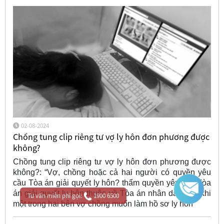
02-08-2024
Chồng tung clip riêng tư vợ ly hôn đơn phương được
không?
Chồng tung clip riêng tư vợ ly hôn đơn phương được
không?: “Vợ, chồng hoặc cả hai người có quyền yêu
cầu Tòa án giải quyết ly hôn? thẩm quyền yêu cầu Tòa
án giải quyết ly hôn thuộc về Tòa án nhân dân nào khi
Tư vấn miễn phí gọi:
1900 6500
một trong hai bên vợ chồng muốn làm hồ sơ ly hôn