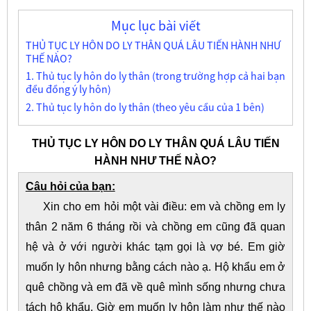
Mục lục bài viết
THỦ TỤC LY HÔN DO LY THÂN QUÁ LÂU TIẾN HÀNH NHƯ
THẾ NÀO?
1. Thủ tục ly hôn do ly thân (trong trường hợp cả hai bạn
đều đồng ý ly hôn)
2. Thủ tục ly hôn do ly thân (theo yêu cầu của 1 bên)
THỦ TỤC LY HÔN DO LY THÂN QUÁ LÂU TIẾN
HÀNH NHƯ THẾ NÀO?
Câu hỏi của bạn:
Xin cho em hỏi một vài điều: em và chồng em ly
thân 2 năm 6 tháng rồi và chồng em cũng đã quan
hệ và ở với người khác tạm gọi là vợ bé. Em giờ
muốn ly hôn nhưng bằng cách nào ạ. Hộ khẩu em ở
quê chồng và em đã về quê mình sống nhưng chưa
tách hộ khẩu. Giờ em muốn ly hôn làm như thế nào