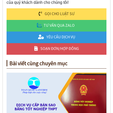
của quý khách dành cho chúng tôi!
GỌI CHO LUẬT SƯ
TƯ VẤN QUA ZALO
YÊU CẦU DỊCH VỤ
SOẠN ĐƠN/HỢP ĐỒNG
Bài viết cùng chuyên mục