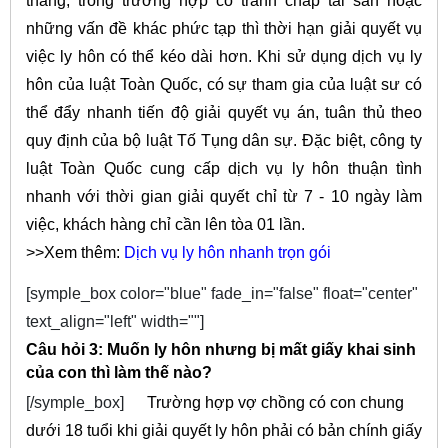
tháng, trong trường hợp có tranh chấp tài sản hoặc
những vấn đề khác phức tạp thì thời hạn giải quyết vụ
việc ly hôn có thể kéo dài hơn. Khi sử dụng dịch vụ ly
hôn của luật Toàn Quốc, có sự tham gia của luật sư có
thể đẩy nhanh tiến độ giải quyết vụ án, tuân thủ theo
quy định của bộ luật Tố Tụng dân sự. Đặc biệt, công ty
luật Toàn Quốc cung cấp dịch vụ ly hôn thuận tình
nhanh với thời gian giải quyết chỉ từ 7 - 10 ngày làm
việc, khách hàng chỉ cần lên tòa 01 lần.
>>Xem thêm:
Dịch vụ ly hôn nhanh trọn gói
[symple_box color="blue" fade_in="false" float="center"
text_align="left" width=""]
Câu hỏi 3: Muốn ly hôn nhưng bị mất giấy khai sinh
của con thì làm thế nào?
[/symple_box]
Trường hợp vợ chồng có con chung
dưới 18 tuổi khi giải quyết ly hôn phải có bản chính giấy