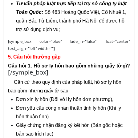
Tư vấn pháp luật trực tiếp tại trụ sở công ty luật
Toàn Quốc:
Số 463 Hoàng Quốc Việt, Cổ Nhuế 1,
quận Bắc Từ Liêm, thành phố Hà Nội để được hỗ
trợ sử dụng dịch vụ;
[symple_box color="blue" fade_in="false" float="center"
text_align="left" width=""]
5. Câu hỏi thường gặp
Câu hỏi 1: Hồ sơ ly hôn bao gồm những giấy tờ gì?
[/symple_box]
Căn cứ theo quy định của pháp luật, hồ sơ ly hôn
bao gồm những giấy tờ sau:
Đơn xin ly hôn (Đối với ly hôn đơn phương),
Đơn yêu cầu công nhận thuận tình ly hôn (Khi ly
hôn thuận tình)
Giấy chứng nhận đăng ký kết hôn (Bản gốc hoặc
bản sao trích lục)