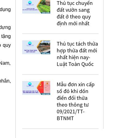
Thủ tục chuyển
đất vườn sang
 dụng
đất ở theo quy
định mới nhất
 dựng
 tặng
Thủ tục tách thửa
o quy
hợp thửa đất mới
nhất hiện nay-
 Nam,
Luật Toàn Quốc
nhân,
Mẫu đơn xin cấp
sổ đỏ khi dồn
điền đổi thửa
theo thông tư
09/2021/TT-
BTNMT