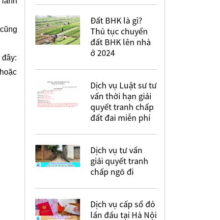
 lãnh
Đất BHK là gì?
 cũng
Thủ tục chuyển
đất BHK lên nhà
ở 2024
 đây:
 hoặc
Dịch vụ Luật sư tư
vấn thời hạn giải
quyết tranh chấp
đất đai miễn phí
Dịch vụ tư vấn
giải quyết tranh
chấp ngõ đi
Dịch vụ cấp sổ đỏ
lần đầu tại Hà Nội