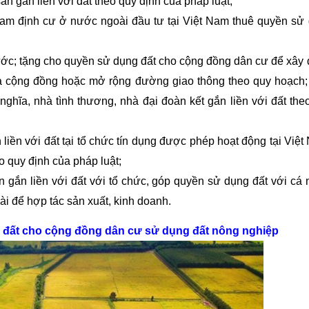
n gắn liền với đất theo quy định của pháp luật;
Nam định cư ở nước ngoài đầu tư tại Việt Nam thuê quyền sử
ớc; tặng cho quyền sử dụng đất cho cộng đồng dân cư để xây
ủa cộng đồng hoặc mở rộng đường giao thông theo quy hoạch;
ghĩa, nhà tình thương, nhà đại đoàn kết gắn liền với đất the
liền với đất tại tổ chức tín dụng được phép hoạt động tại Việt
o quy định của pháp luật;
 gắn liền với đất với tổ chức, góp quyền sử dụng đất với cá 
i để hợp tác sản xuất, kinh doanh.
đất cho cộng đồng dân cư sử dụng đất nông nghiệp