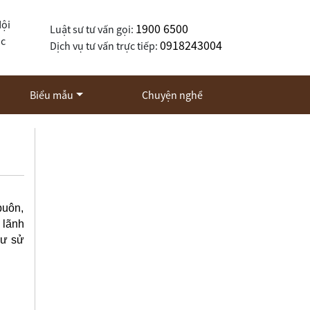
Nội
1900 6500
Luật sư tư vấn gọi:
ốc
0918243004
Dịch vụ tư vấn trực tiếp:
Biểu mẫu
Chuyện nghề
buôn,
 lãnh
cư sử