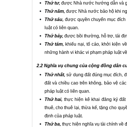
Thứ tư,
được Nhà nước hướng dẫn và giúp
Thứ năm,
được Nhà nước bảo hộ khi ngư
Thứ sáu,
được quyền chuyển mục đích s
luật có liên quan.
Thứ bảy,
được bồi thường, hỗ trợ, tái đị
Thứ tám,
khiếu nại, tố cáo, khởi kiện
những hành vi khác vi phạm pháp luật về 
2.2 Nghĩa vụ chung của cộng đồng dân c
Thứ nhất,
sử dụng đất đúng mục đích, đú
đất và chiều cao trên không, bảo vệ các
pháp luật có liên quan.
Thứ hai,
thực hiện kê khai đăng ký đất 
thuê, cho thuê lại, thừa kế, tặng cho q
định của pháp luật.
Thứ ba,
thực hiện nghĩa vụ tài chính về đ