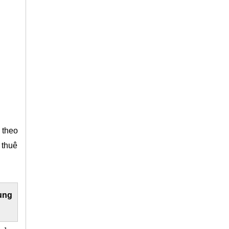
 theo
 thuê
ụng