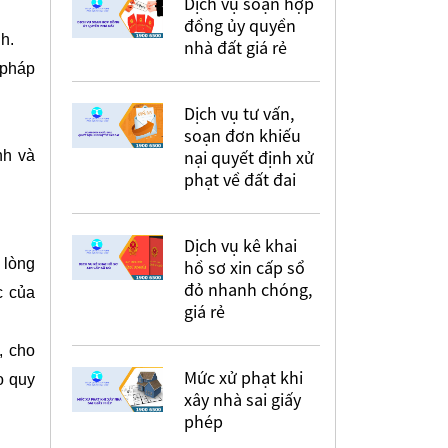
Dịch vụ soạn hợp
đồng ủy quyền
h.
nhà đất giá rẻ
 pháp
Dịch vụ tư vấn,
soạn đơn khiếu
nại quyết định xử
nh và
phạt về đất đai
Dịch vụ kê khai
 lòng
hồ sơ xin cấp sổ
đỏ nhanh chóng,
c của
giá rẻ
, cho
Mức xử phạt khi
o quy
xây nhà sai giấy
phép