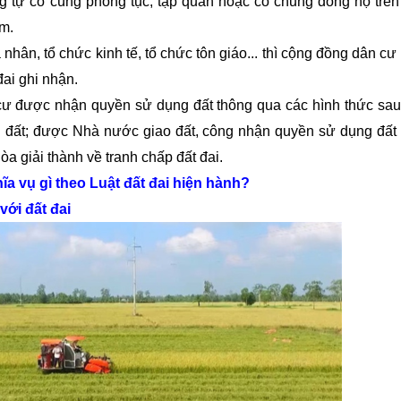
g tự có cùng phong tục, tập quán hoặc có chung dòng họ trên
m.
ân, tổ chức kinh tế, tổ chức tôn giáo... thì cộng đồng dân cư
ai ghi nhận.
 được nhận quyền sử dụng đất thông qua các hình thức sau
 đất; được Nhà nước giao đất, công nhận quyền sử dụng đất
a giải thành về tranh chấp đất đai.
a vụ gì theo Luật đất đai hiện hành?
ới đất đai