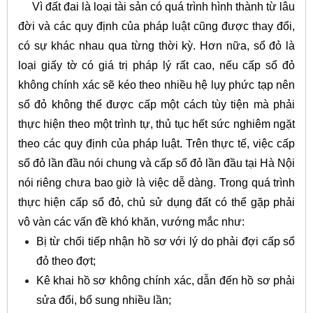
Vì đất đai là loại tài sản có quá trình hình thành từ lâu
đời và các quy định của pháp luật cũng được thay đổi,
có sự khác nhau qua từng thời kỳ. Hơn nữa, sổ đỏ là
loại giấy tờ có giá trị pháp lý rất cao, nếu cấp sổ đỏ
không chính xác sẽ kéo theo nhiều hệ lụy phức tạp nên
sổ đỏ không thể được cấp một cách tùy tiện mà phải
thực hiện theo một trình tự, thủ tục hết sức nghiêm ngặt
theo các quy định của pháp luật. Trên thực tế, việc cấp
sổ đỏ lần đầu nói chung và cấp sổ đỏ lần đầu tại Hà Nội
nói riêng chưa bao giờ là việc dễ dàng. Trong quá trình
thực hiện cấp sổ đỏ, chủ sử dụng đất có thể gặp phải
vô vàn các vấn đề khó khăn, vướng mắc như:
Bị từ chối tiếp nhận hồ sơ với lý do phải đợi cấp sổ
đỏ theo đợt;
Kê khai hồ sơ không chính xác, dẫn đến hồ sơ phải
sửa đổi, bổ sung nhiều lần;