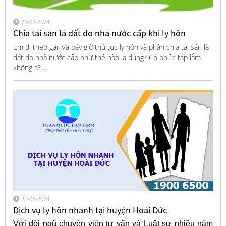
26-08-2024
Chia tài sản là đất do nhà nước cấp khi ly hôn
Em đi theo gái. Và bây giờ thủ tục ly hôn và phân chia tài sản là
đất do nhà nước cấp như thế nào là đúng? Có phức tạp lắm
không ạ? ...
21-08-2024
Dịch vụ ly hôn nhanh tại huyện Hoài Đức
Với đội ngũ chuyên viên tư vấn và Luật sư nhiều năm