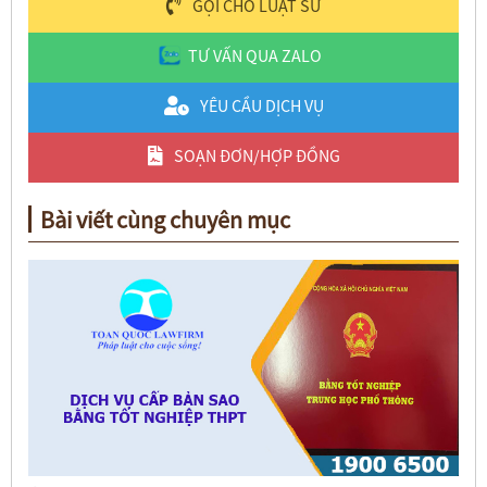
GỌI CHO LUẬT SƯ
TƯ VẤN QUA ZALO
YÊU CẦU DỊCH VỤ
SOẠN ĐƠN/HỢP ĐỒNG
Bài viết cùng chuyên mục