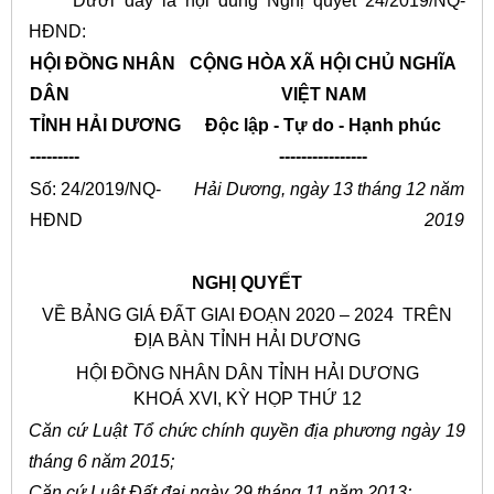
Dưới đây là nội dung Nghị quyết 24/2019/NQ-
HĐND:
HỘI ĐỒNG NHÂN
CỘNG HÒA XÃ HỘI CHỦ NGHĨA
DÂN
VIỆT NAM
TỈNH HẢI DƯƠNG
Độc lập - Tự do - Hạnh phúc
---------
----------------
Số: 24/2019/NQ-
Hải Dương, ngày 13 tháng 12 năm
HĐND
2019
NGHỊ QUYẾT
VỀ BẢNG GIÁ ĐẤT GIAI ĐOẠN 2020 – 2024 TRÊN
ĐỊA BÀN TỈNH HẢI DƯƠNG
HỘI ĐỒNG NHÂN DÂN TỈNH HẢI DƯƠNG
KHOÁ XVI, KỲ HỌP THỨ 12
Căn cứ Luật Tổ chức chính quyền địa phương ngày 19
tháng 6 năm 2015;
Căn cứ Luật Đất đai ngày 29 tháng 11 năm 2013;