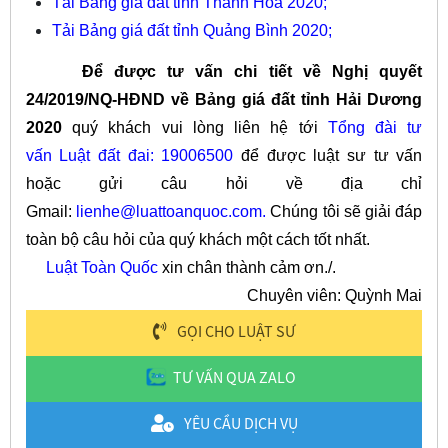
Tải Bảng giá đất tỉnh Thanh Hóa 2020;
Tải Bảng giá đất tỉnh Quảng Bình 2020
;
Để được tư vấn chi tiết về Nghị quyết
24/2019/NQ-HĐND về Bảng giá đất tỉnh Hải Dương
2020
quý khách vui lòng liên hệ tới
Tổng đài tư
vấn Luật đất đai: 19006500
để được luật sư tư vấn
hoặc gửi câu hỏi về địa chỉ
Gmail:
lienhe@luattoanquoc.com
.
Chúng tôi sẽ giải đáp
toàn bộ câu hỏi của quý khách một cách tốt nhất.
Luật Toàn Quốc
xin chân thành cảm ơn./.
Chuyên viên: Quỳnh Mai
GỌI CHO LUẬT SƯ
TƯ VẤN QUA ZALO
YÊU CẦU DỊCH VỤ