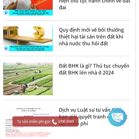
hiện thủ tục hành chính về đất
đai
Quy định mới về bồi thường
thiệt hại tài sản trên đất khi
nhà nước thu hồi đất
Đất BHK là gì? Thủ tục chuyển
đất BHK lên nhà ở 2024
Dịch vụ Luật sư tư vấn thời
hạn giải quyết tranh chấp đất
Tư vấn miễn phí gọi:
1900 6500
đai miễn phí