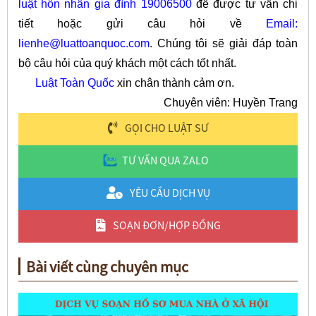
luật hôn nhân gia đình 19006500
để được tư vấn chi
tiết hoặc gửi câu hỏi về
Email:
lienhe@luattoanquoc.com
. Chúng tôi sẽ giải đáp toàn
bộ câu hỏi của quý khách một cách tốt nhất.
Luật Toàn Quốc
xin chân thành cảm ơn.
Chuyên viên: Huyền Trang
GỌI CHO LUẬT SƯ
TƯ VẤN QUA ZALO
YÊU CẦU DỊCH VỤ
SOẠN ĐƠN/HỢP ĐỒNG
Bài viết cùng chuyên mục