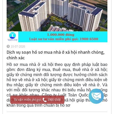
10-07-2026
Dịch vụ soạn hồ sơ mua nhà ở xã hội nhanh chóng,
chính xác
Hồ sơ mua nhà ở xã hội theo quy định pháp luật bao
gồm: đơn đăng ký mua, thuê mua, thuê nhà ở xã hội;
giấy tờ chứng minh đối tượng được hưởng chính sách
hỗ trợ về nhà ở xã hội; giấy tờ chứng minh điều kiện về
thu nhập; giấy tờ chứng minh điều kiện về nhà ở. Và
với mỗi đối tượng khác nhau thì biểu mẫu hồ sơ cũng
có sự khác nhau. Công ty Luật Toàn Quốc cung cấp
Tư vấn miễn phí gọi:
1900 6500
dịch vụ soạn hồ sơ mua nhà ở xã hội giúp tháo gỡ khó
khăn trong quá trình chuẩn bị hồ sơ