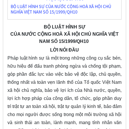
BỘ LUẬT HÌNH SỰ CỦA NƯỚC CỘNG HOÀ XÃ HỘI CHỦ
NGHĨA VIỆT NAM SỐ 15/1999/QH10
BỘ LUẬT HÌNH SỰ
CỦA NƯỚC CỘNG HOÀ XÃ HỘI CHỦ NGHĨA VIỆT
NAM SỐ 15/1999/QH10
LỜI NÓI ĐẦU
Pháp luật hình sự là một trong những công cụ sắc bén,
hữu hiệu để đấu tranh phòng ngừa và chống tội phạm,
góp phần đắc lực vào việc bảo vệ độc lập, chủ quyền,
thống nhất và toàn vẹn lãnh thổ của Tổ quốc Việt Nam
xã hội chủ nghĩa, bảo vệ lợi ích của Nhà nước, quyền,
lợi ích hợp pháp của công dân, tổ chức, góp phần duy
trì trật tự an toàn xã hội, trật tự quản lý kinh tế, bảo đảm
cho mọi người được sống trong một môi trường xã hội
và sinh thái an toàn, lành mạnh, mang tính nhân văn