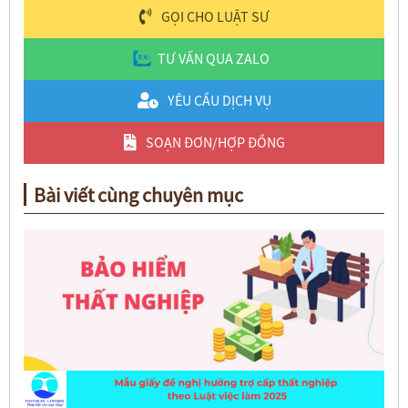
GỌI CHO LUẬT SƯ
TƯ VẤN QUA ZALO
YÊU CẦU DỊCH VỤ
SOẠN ĐƠN/HỢP ĐỒNG
Bài viết cùng chuyên mục