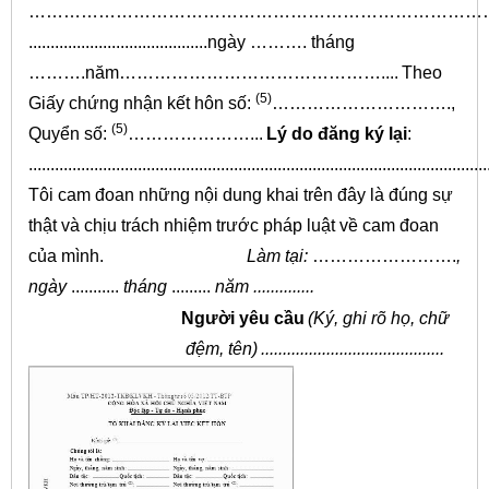
…………………………………………………………………………
.........................................ngày ………. tháng
……….năm………………………………………....
Theo
(5)
Giấy chứng nhận kết hôn số:
………………………….,
(5)
Quyển số:
…………………...
Lý do đăng ký lại
:
.........................................................................................................
Tôi cam đoan những nội dung khai trên đây là đúng sự
thật và chịu trách nhiệm trước pháp luật về cam đoan
của mình.
Làm tại:
…………………….
,
ngày
...........
tháng
.........
năm ..............
Người yêu cầu
(Ký, ghi rõ họ, chữ
đệm, tên)
..........................................