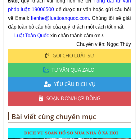
Đảo,
quý khách vui lòng liên hệ tới
Tổng đài tư vấn
pháp luật: 19006500
để được tư vấn hoặc gửi câu hỏi
về Email:
lienhe@luattoanquoc.com
.
Chúng tôi sẽ giải
đáp toàn bộ câu hỏi của quý khách một cách tốt nhất.
Luật Toàn Quốc
xin chân thành cảm ơn./.
Chuyên viên: Ngọc Thúy
GỌI CHO LUẬT SƯ
TƯ VẤN QUA ZALO
YÊU CẦU DỊCH VỤ
SOẠN ĐƠN/HỢP ĐỒNG
Bài viết cùng chuyên mục