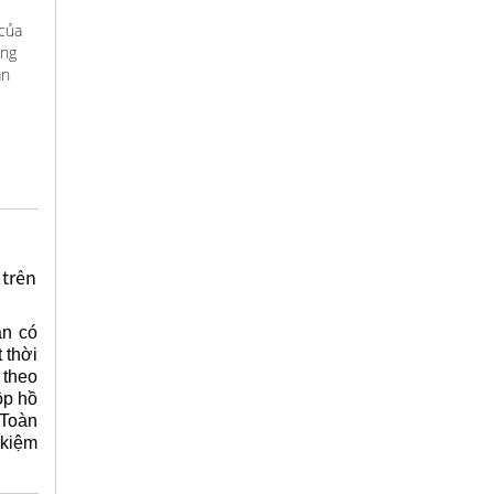
 của
ùng
ân
 trên
ần có
 thời
 theo
ộp hồ
 Toàn
 kiệm