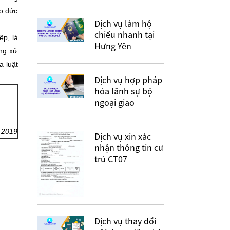
ạo đức
Dịch vụ làm hộ
chiếu nhanh tại
p, là
Hưng Yên
ng xử
a luật
Dịch vụ hợp pháp
hóa lãnh sự bộ
ngoại giao
m
2019
Dịch vụ xin xác
nhận thông tin cư
trú CT07
Dịch vụ thay đổi