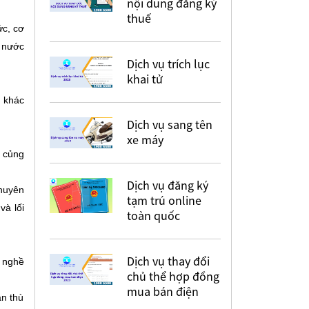
nội dung đăng ký
thuế
ức, cơ
à nước
Dịch vụ trích lục
khai tử
o khác
Dịch vụ sang tên
xe máy
, củng
Dịch vụ đăng ký
chuyên
tạm trú online
và lối
toàn quốc
Dịch vụ thay đổi
i nghề
chủ thể hợp đồng
mua bán điện
ận thù