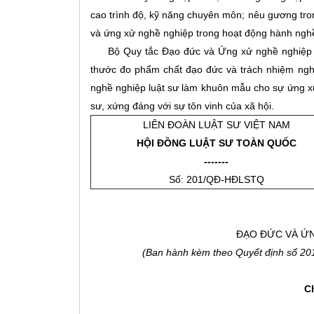
cao trình độ, kỹ năng chuyên môn; nêu gương trong
và ứng xử nghề nghiệp trong hoạt động hành nghề, 
Bộ Quy tắc Đạo đức và Ứng xử nghề nghiệp lu
thước đo phẩm chất đạo đức và trách nhiệm nghề
nghề nghiệp luật sư làm khuôn mẫu cho sự ứng xử 
sư, xứng đáng với sự tôn vinh của xã hội.
LIÊN ĐOÀN LUẬT SƯ VIỆT NAM
HỘI ĐỒNG LUẬT SƯ TOÀN QUỐC
-------
Số: 201/QĐ-HĐLSTQ
ĐẠO ĐỨC VÀ ỨN
(Ban hành kèm theo Quyết định s
ố 20
C