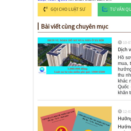
GỌI CHO LUẬT SƯ
TƯ VẤN Q
Bài viết cùng chuyên mục
10-0
Dịch 
Hồ sơ
mua, 
hưởng 
thu n
khác 
Quốc 
khăn t
12-0
Hướng
Hướng 