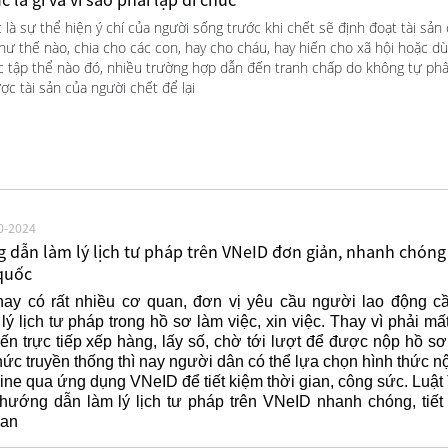
 là sự thể hiện ý chí của người sống trước khi chết sẽ định đoạt tài sản
ư thế nào, chia cho các con, hay cho cháu, hay hiến cho xã hội hoặc d
ệc tập thể nào đó, nhiều trường hợp dẫn đến tranh chấp do không tự ph
ợc tài sản của người chết để lại
0-2024
 dẫn làm lý lịch tư pháp trên VNeID đơn giản, nhanh chóng
quốc
nay có rất nhiều cơ quan, đơn vị yêu cầu người lao động c
lý lịch tư pháp trong hồ sơ làm việc, xin việc. Thay vì phải mất
ến trực tiếp xếp hàng, lấy số, chờ tới lượt để được nộp hồ sơ
hức truyền thống thì nay người dân có thể lựa chọn hình thức n
ine qua ứng dụng VNeID để tiết kiệm thời gian, công sức. Luật
hướng dẫn làm lý lịch tư pháp trên VNeID nhanh chóng, tiết
ian