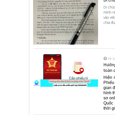
Di chúc
mình nh
vào vi
chia đư
04-1
Hướng
toàn 
Hiện 
Phiếu 
gian đ
hình t
sơ onl
Quốc 
thời g