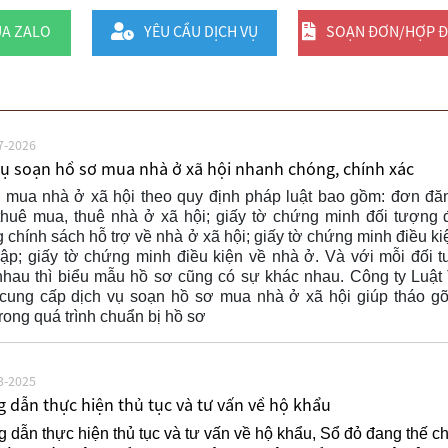
UA ZALO
YÊU CẦU DỊCH VỤ
SOẠN ĐƠN/HỢP 
7-2026
vụ soạn hồ sơ mua nhà ở xã hội nhanh chóng, chính xác
 mua nhà ở xã hội theo quy định pháp luật bao gồm: đơn đă
thuê mua, thuê nhà ở xã hội; giấy tờ chứng minh đối tượng
chính sách hỗ trợ về nhà ở xã hội; giấy tờ chứng minh điều ki
hập; giấy tờ chứng minh điều kiện về nhà ở. Và với mỗi đối 
nhau thì biểu mẫu hồ sơ cũng có sự khác nhau. Công ty Luật
cung cấp dịch vụ soạn hồ sơ mua nhà ở xã hội giúp tháo g
rong quá trình chuẩn bị hồ sơ
3-2025
 dẫn thực hiện thủ tục và tư vấn về hộ khẩu
dẫn thực hiện thủ tục và tư vấn về hộ khẩu, Sổ đỏ đang thế c