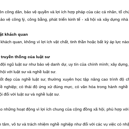
n công dân, bảo vệ quyền và lợi ích hợp pháp của các cá nhân, tổ ch
o vệ công lý, công bằng, phát triển kinh tế - xã hội và xây dựng nh
hật khách quan
t khách quan, không vì lợi ích vật chất, tinh thần hoặc bất kỳ áp lực nà
 truyền thống của luật sư
a đội ngũ luật sư như bảo vệ danh dự, uy tín của chính mình; xây dựng
hội với luật sư và nghề luật sư.
tốt đẹp của nghề luật sư; thường xuyên học tập nâng cao trình độ 
ề nghiệp; có thái độ ứng xử đúng mực, có văn hóa trong hành nghề 
i đối với luật sư và nghề luật sư.
ào những hoạt động vì lợi ích chung của cộng đồng xã hội, phù hợp vớ
ận tâm, vô tư và trách nhiệm nghề nghiệp như đối với các vụ việc có nh