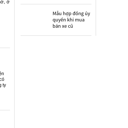
hờ, ở
Mẫu hợp đồng ủy
quyền khi mua
bán xe cũ
ện
có
 ty