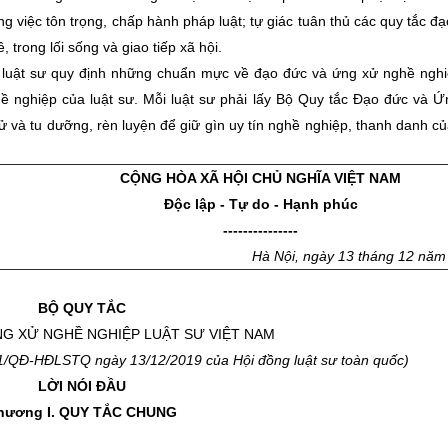
 việc tôn trọng, chấp hành pháp luật; tự giác tuân thủ các quy tắc đ
trong lối sống và giao tiếp xã hội.
ật sư quy định những chuẩn mực về đạo đức và ứng xử nghề nghiệ
 nghiệp của luật sư. Mỗi luật sư phải lấy Bộ Quy tắc Đạo đức và Ứ
và tu dưỡng, rèn luyện để giữ gìn uy tín nghề nghiệp, thanh danh củ
CỘNG HÒA XÃ HỘI CHỦ NGHĨA VIỆT NAM
Độc lập - Tự do - Hạnh phúc
---------------
Hà Nội
, ngày
13
tháng
12
nă
BỘ QUY TẮC
G XỬ NGHỀ NGHIỆP LUẬT SƯ VIỆT NAM
1
/QĐ-HĐLSTQ ngày
13/12
/2019 của Hội đ
ồ
ng luật sư toàn quốc)
LỜI NÓI ĐẦU
hương I.
QUY TẮC CHUNG