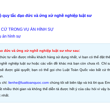
 quy tắc đạo đức và ứng xử nghề nghiệp luật sư
 CỨ TRONG VỤ ÁN HÌNH SỰ
ụ án hình sự
ạo đức và ứng xử nghề nghiệp luật sư như sau:
thức tư vấn được nhiều khách hàng sử dụng nhất, vì bạn có thể đặt t
 nghề nghiệp luật sư hoặc các vấn đề khác mà bạn còn chưa rõ. Chỉ s
sẽ được giải quyết; bạn có thể gọi cho Luật Toàn Quốc vào bất cứ t
ạn.
a chỉ:
lienhe@luattoanquoc.com
chúng tôi sẽ biên tập và trả lời qua Em
ất nhiều thời gian và không thể diễn tả được hết ý của câu hỏi vì vậy 
 nhất.