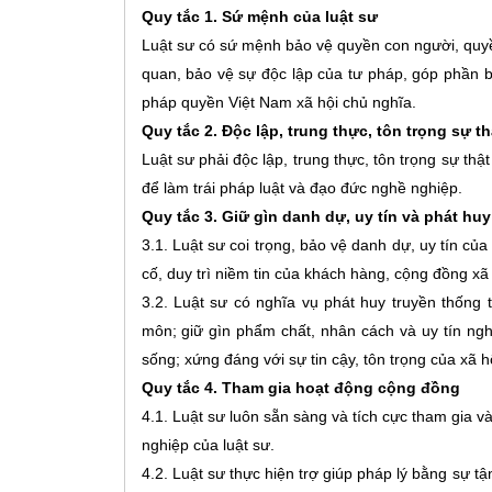
Quy tắc 1. Sứ mệnh của luật sư
Luật sư có sứ mệnh bảo vệ quyền con người, quyề
quan, bảo vệ sự độc lập của tư pháp, góp phần bả
pháp quyền Việt Nam xã hội chủ nghĩa.
Quy tắc 2. Độc lập, trung thực, tôn trọng sự t
Luật sư phải độc lập, trung thực, tôn trọng sự thậ
để làm trái pháp luật và đạo đức nghề nghiệp.
Quy tắc 3. Giữ gìn danh dự, uy tín và phát huy
3.1. Luật sư coi trọng, bảo vệ danh dự, uy tín củ
cố, duy trì niềm tin của khách hàng, cộng đồng xã 
3.2. Luật sư có nghĩa vụ phát huy truyền thống 
môn; giữ gìn phẩm chất, nhân cách và uy tín ngh
sống; xứng đáng với sự tin cậy, tôn trọng của xã hộ
Quy tắc 4. Tham gia hoạt động cộng đồng
4.1. Luật sư luôn sẵn sàng và tích cực tham gia v
nghiệp của luật sư.
4.2. Luật sư thực hiện trợ giúp pháp lý bằng sự t