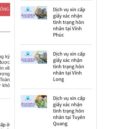
Dịch vụ xin cấp
ĐỒNG
giấy xác nhận
tình trạng hôn
nhân tại Vĩnh
Phúc
Dịch vụ xin cấp
ng ký
giấy xác nhận
 được
tình trạng hôn
ện về
nhân tại Vĩnh
tượng
Long
 Toàn
ỡ khó
Dịch vụ xin cấp
giấy xác nhận
tình trạng hôn
nhân tại Tuyên
Quang
hấp ở