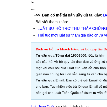
lao.
....
=>> Bạn có thể tải bản đầy đủ tại đây:
Bộ
Bài viết tham khảo:
LUẬT SƯ HỖ TRỢ THU THẬP CHỨNG
Thủ tục mời luật sư tham gia bào chữa v
Dịch vụ hỗ trợ khách hàng về bộ quy tắc đ
Tư vấn qua Tổng đài 19006500:
Đây là hình 
các câu hỏi về bộ quy tắc đạo đức và ứng xử
một vài câu hỏi của Luật Sư, vấn đề của bạn 
gian nào chúng tôi luôn sẵn sàng tư vấn cho b
Tư vấn qua Email
: Bạn có thể gửi Email tới đị
cho bạn. Tuy nhiên việc trả lời qua Email sẽ m
nên gọi cho Luật Toàn Quốc để được tư vấn tốt
Luật Toàn Quốc
xin chân thành cảm ơn.