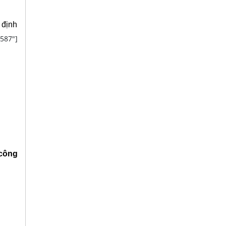
 định
87"]
công