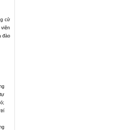
ng cử
 viện
a đào
ng
tự
ó;
rí
ng