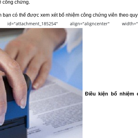
ề công chứng.
n bạn có thể được xem xét bổ nhiệm công chứng viên theo quy
="attachment_185254" align="aligncenter" width="5
Điều kiện bổ nhiệm 