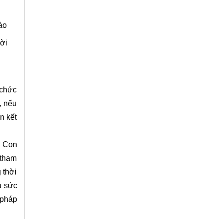
ào
ời
 chức
, nếu
n kết
: Con
 tham
 thời
u sức
 pháp