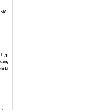
 viên
a hợp
 sang
ệm là