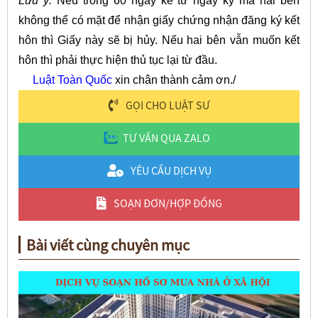
Lưu ý:
Nếu trong 60 ngày kể từ ngày ký mà hai bên
không thể có mặt để nhận giấy chứng nhận đăng ký kết
hôn thì Giấy này sẽ bị hủy. Nếu hai bên vẫn muốn kết
hôn thì phải thực hiện thủ tục lại từ đầu.
Luật Toàn Quốc
xin chân thành cảm ơn./
GỌI CHO LUẬT SƯ
TƯ VẤN QUA ZALO
YÊU CẦU DỊCH VỤ
SOẠN ĐƠN/HỢP ĐỒNG
Bài viết cùng chuyên mục