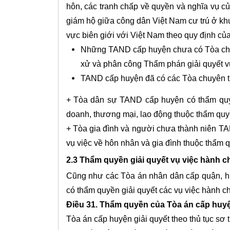
hôn, các tranh chấp về quyền và nghĩa vụ củ
giám hộ giữa công dân Việt Nam cư trú ở khu
vực biên giới với Việt Nam theo quy định của
Những TAND cấp huyện chưa có Tòa chuyê
xử và phân công Thẩm phán giải quyết v
TAND cấp huyện đã có các Tòa chuyên tr
+ Tòa dân sự TAND cấp huyện có thẩm quyền
doanh, thương mại, lao động thuộc thẩm qu
+ Tòa gia đình và người chưa thành niên TA
vụ việc về hôn nhân và gia đình thuộc thẩ
2.3 Thẩm quyền giải quyết vụ việc hành c
Cũng như các Tòa án nhân dân cấp quận, hu
có thẩm quyền giải quyết các vụ việc hành c
Điều 31. Thẩm quyền của Tòa án cấp huy
Tòa án cấp huyện giải quyết theo thủ tục sơ