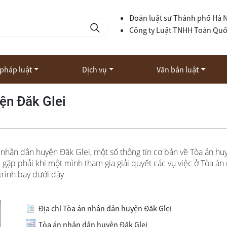
Đoàn luật sư Thành phố Hà 
Công ty Luật TNHH Toàn Qu
 pháp luật
Dịch vụ
Văn bản luật
ện Đăk Glei
 nhân dân huyện Đăk Glei, một số thông tin cơ bản về Tòa án hu
 gặp phải khi một mình tham gia giải quyết các vụ việc ở Tòa án
rình bay dưới đây
Địa chỉ Tòa án nhân dân huyện Đăk Glei
Tòa án nhân dân huyện Đăk Glei