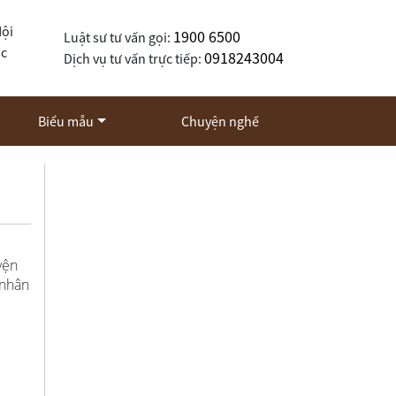
Nội
1900 6500
Luật sư tư vấn gọi:
ốc
0918243004
Dịch vụ tư vấn trực tiếp:
Biểu mẫu
Chuyện nghề
yện
 nhân