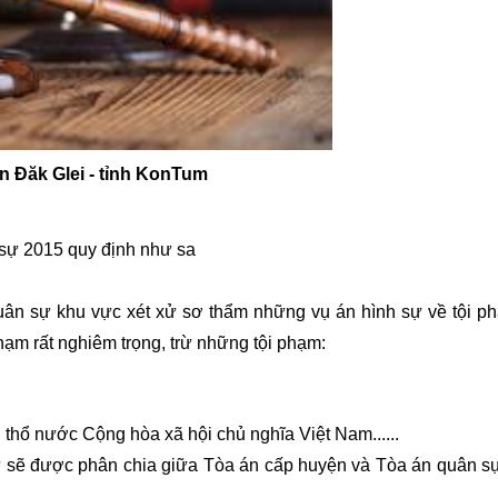
ện
Đăk Glei
- tỉnh KonTum
 sự 2015 quy định như sa
ân sự khu vực xét xử sơ thẩm những vụ án hình sự về tội ph
hạm rất nghiêm trọng, trừ những tội phạm:
 thổ nước Cộng hòa xã hội chủ nghĩa Việt Nam......
sự sẽ được phân chia giữa Tòa án cấp huyện và Tòa án quân s