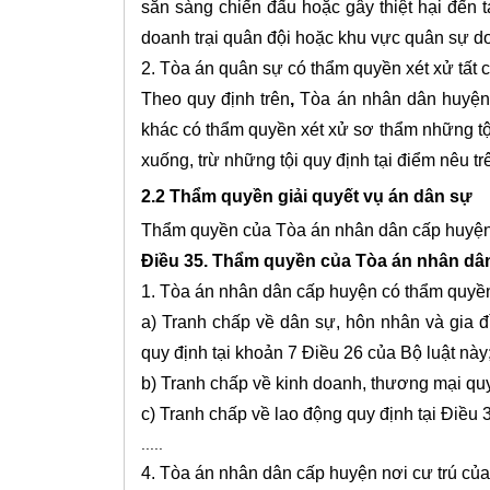
sẵn sàng chiến đấu hoặc gây thiệt hại đến t
doanh trại quân đội hoặc khu vực quân sự do
2. Tòa án quân sự có thẩm quyền xét xử tất cả
Theo quy định trên
,
Tòa án nhân dân huyện
khác có thẩm quyền xét xử sơ thẩm những tội
xuống, trừ những tội quy định tại điểm nêu 
2.2 Thẩm quyền giải quyết vụ án dân sự
Thẩm quyền của Tòa án nhân dân cấp huyện đ
Điều 35. Thẩm quyền của Tòa án nhân dâ
1. Tòa án nhân dân cấp huyện có thẩm quyền 
a) Tranh chấp về dân sự, hôn nhân và gia đì
quy định tại khoản 7 Điều 26 của Bộ luật này
b) Tranh chấp về kinh doanh, thương mại quy
c) Tranh chấp về lao động quy định tại Điều 3
.....
4. Tòa án nhân dân cấp huyện nơi cư trú của c