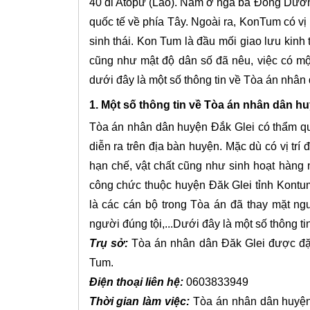
40 đi Atôpư (Lào). Nằm ở ngã ba Đông Dươn
quốc tế về phía Tây. Ngoài ra, KonTum có vị
sinh thái. Kon Tum là đầu mối giao lưu kinh 
cũng như mật độ dân số đã nêu, việc có một
dưới đây là một số thông tin về Tòa án nhân
1. Một số thông tin về Tòa án nhân dân hu
Tòa án nhân dân huyện Đắk Glei có thẩm qu
diễn ra trên địa bàn huyện. Mặc dù có vị trí 
hạn chế, vật chất cũng như sinh hoạt hàng
công chức thuộc huyện Đăk Glei tỉnh Kontum
là các cán bộ trong Tòa án đã thay mặt ngư
người đúng tội,...Dưới đây là một số thông 
Trụ sở:
Tòa án nhân dân Đăk Glei được đặt t
Tum.
Điện thoại liên hệ:
0603833949
Thời gian làm việc:
Tòa án nhân dân huyện 