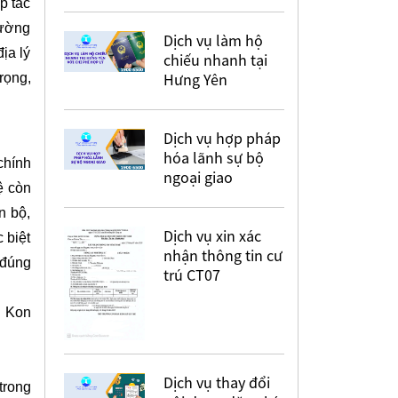
p tác
rường
Dịch vụ làm hộ
ịa lý
chiếu nhanh tại
Hưng Yên
rọng,
Dịch vụ hợp pháp
hóa lãnh sự bộ
chính
ngoại giao
ệ còn
n bộ,
Dịch vụ xin xác
 biệt
nhận thông tin cư
 đúng
trú CT07
h Kon
Dịch vụ thay đổi
trong