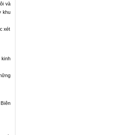
ôi và
ở khu
c xét
 kinh
những
 Biên