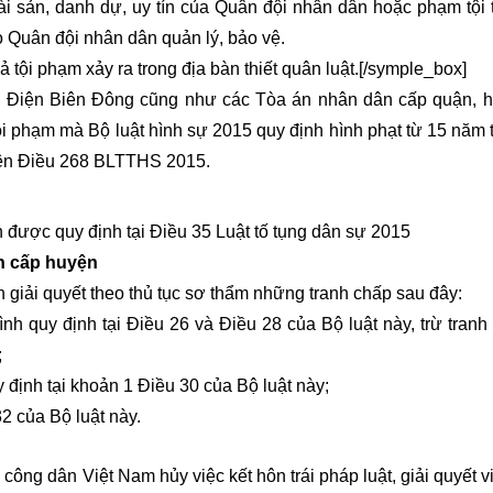
ài sản, danh dự, uy tín của Quân đội nhân dân hoặc phạm tội 
 Quân đội nhân dân quản lý, bảo vệ.
 tội phạm xảy ra trong địa bàn thiết quân luật.[/symple_box]
 Điện Biên Đông cũng như các Tòa án nhân dân cấp quận, 
 phạm mà Bộ luật hình sự 2015 quy định hình phạt từ 15 năm t
trên Điều 268 BLTTHS 2015.
ược quy định tại Điều 35 Luật tố tụng dân sự 2015
n cấp huyện
giải quyết theo thủ tục sơ thẩm những tranh chấp sau đây:
nh quy định tại Điều 26 và Điều 28 của Bộ luật này, trừ tranh
;
 định tại khoản 1 Điều 30 của Bộ luật này;
2 của Bộ luật này.
ông dân Việt Nam hủy việc kết hôn trái pháp luật, giải quyết vi