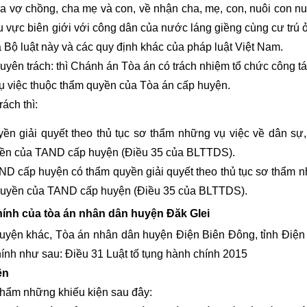
a vợ chồng, cha mẹ và con, về nhận cha, mẹ, con, nuôi con nu
 vực biên giới với công dân của nước láng giềng cùng cư trú 
 Bộ luật này và các quy định khác của pháp luật Việt Nam.
n trách: thì Chánh án Tòa án có trách nhiệm tổ chức công tá
ụ việc thuộc thẩm quyền của Tòa án cấp huyện.
ách thì:
 giải quyết theo thủ tục sơ thẩm những vụ việc về dân sự,
yền của TAND cấp huyện (Điều 35 của BLTTDS).
ND cấp huyện có thẩm quyền giải quyết theo thủ tục sơ thẩm 
m quyền của TAND cấp huyện (Điều 35 của BLTTDS).
hính của tòa án nhân dân huyện Đăk Glei
yện khác, Tòa án nhân dân huyện Điện Biên Đông, tỉnh Điện
hính như sau: Điều 31 Luật tố tụng hành chính 2015
ện
 thẩm những khiếu kiện sau đây: