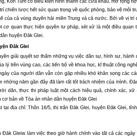
g, Kon Tum có điều kiện hình thành các cửa khẩu, mở rộng hợ
 trí chiến lược hết sức quan trọng về quốc phòng, bảo vệ môi t
tế của cả vùng duyên hải miền Trung và cả nước. Bởi về vị trí đ
 cơ quan thực hiện quyền tư pháp, xét xử là một điều quan t
 dân huyện Đăk Glei.
yện Đăk Glei
yền giải quyết sơ thẩm những vụ việc dân sự, hình sự, hành 
địa lý trên vùng cao, các tiến bộ về khoa học, kĩ thuật công ngh
 ngày của người dân vẫn còn gặp nhiều khó khăn song các cá
 những năm gần đây đã làm rất tốt trách nhiệm của mình. Đặc
ời dân, thực thi pháp luật một cách hiệu quả, chính xác, xử
tin cơ bản về Tòa án nhân dân huyện Đăk Glei
ại địa chỉ: Thôn 16/5, thị trấn Đăk Glei, huyện Đăk Glei, tỉn
Đăk Gleiw làm việc theo giờ hành chính vào tất cả các ngày 