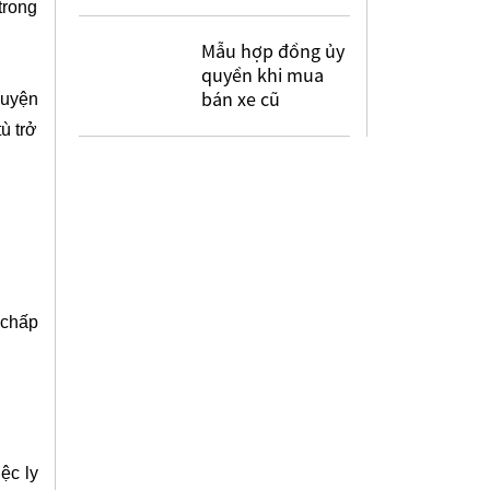
trong
Mẫu hợp đồng ủy
quyền khi mua
bán xe cũ
huyện
ù trở
 chấp
ệc ly