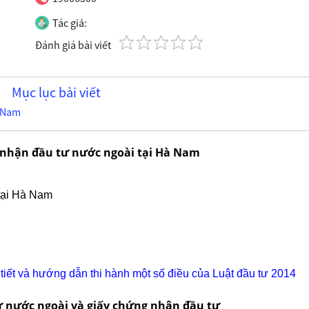
Tác giả:
Đánh giá bài viết
Mục lục bài viết
à Nam
 nhận đầu tư nước ngoài tại Hà Nam
tại Hà Nam
iết và hướng dẫn thi hành một số điều của Luật đầu tư 2014
tư nước ngoài và giấy chứng nhận đầu tư