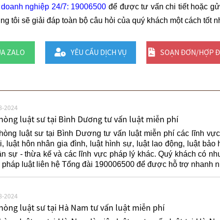
t doanh nghiệp 24/7: 19006500
để được tư vấn chi tiết hoặc gử
ng tôi sẽ giải đáp toàn bộ câu hỏi của quý khách một cách tốt n
UA ZALO
YÊU CẦU DỊCH VỤ
SOẠN ĐƠN/HỢP 
8-2024
hòng luật sư tại Bình Dương tư vấn luật miễn phí
òng luật sư tại Bình Dương tư vấn luật miễn phí các lĩnh vực:
i, luật hôn nhân gia đình, luật hình sự, luật lao động, luật bảo 
ân sự - thừa kế và các lĩnh vực pháp lý khác. Quý khách có nh
 pháp luật liên hệ Tổng đài 190006500 để được hỗ trợ nhanh n
8-2024
hòng luật sư tại Hà Nam tư vấn luật miễn phí