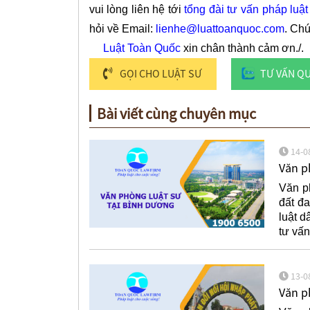
vui lòng liên hệ tới
tổng đài tư vấn pháp luậ
hỏi về Email:
lienhe@luattoanquoc.com
. Chú
Luật Toàn Quốc
xin chân thành cảm ơn./.
GỌI CHO LUẬT SƯ
TƯ VẤN Q
Bài viết cùng chuyên mục
14-0
Văn p
Văn ph
đất đa
luật d
tư vấn
13-0
Văn p