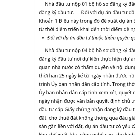
Nhà đầu tư nộp 01 bộ hồ sơ đăng ký đầu 
đăng ký đầu tư.
Đối với dự án đầu tư đã t
Khoản 1 Điều này trong đó đề xuất dự án 
từ thời điểm triển khai đến thời điểm đề 
Đối với dự án đầu tư thuộc thẩm quyền qu
Nhà đầu tư nộp 04 bộ hồ sơ đăng ký đầu 
đăng ký đầu tư nơi dự kiến thực hiện dự á
quan nhà nước có thẩm quyền về nội dung
thời hạn 25 ngày kể từ ngày nhận được hồ
trình Ủy ban nhân dân cấp tỉnh. Trong thờ
Ủy ban nhân dân cấp tỉnh xem xét, quyết 
ngày nhận được văn bản quyết định chủ t
đầu tư cấp Giấy chứng nhận đăng ký đầu t
đất, cho thuê đất không thông qua đấu gi
sản gắn liền với đất, dự án đầu tư có yêu
khu chế xuất, khu công nghệ cao, khu kin