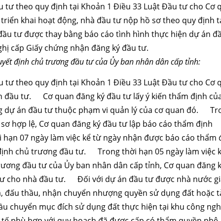
tư theo quy định tại Khoản 1 Điều 33 Luật Đầu tư cho Cơ 
riển khai hoạt động, nhà đầu tư nộp hồ sơ theo quy định t
đầu tư được thay bằng báo cáo tình hình thực hiện dự án đ
nghị cấp Giấy chứng nhận đăng ký đầu tư.
yết định chủ trương đầu tư của Ủy ban nhân dân cấp tỉnh:
tư theo quy định tại Khoản 1 Điều 33 Luật Đầu tư cho Cơ 
n đầu tư.
Cơ quan đăng ký đầu tư lấy ý kiến thẩm định củ
 dự án đầu tư thuộc phạm vi quản lý của cơ quan đó.
Tro
 sơ hợp lệ, Cơ quan đăng ký đầu tư lập báo cáo thẩm định
i hạn 07 ngày làm việc kể từ ngày nhận được báo cáo thẩm 
định chủ trương đầu tư.
Trong thời hạn 05 ngày làm việc k
rương đầu tư của Ủy ban nhân dân cấp tỉnh, Cơ quan đăng 
ư cho nhà đầu tư.
Đối với dự án đầu tư được nhà nước g
á, đấu thầu, nhận chuyển nhượng quyền sử dụng đất hoặc t
 cầu chuyển mục đích sử dụng đất thực hiện tại khu công ngh
h tế phù hợp với quy hoạch đã được cấp có thẩm quyền phê