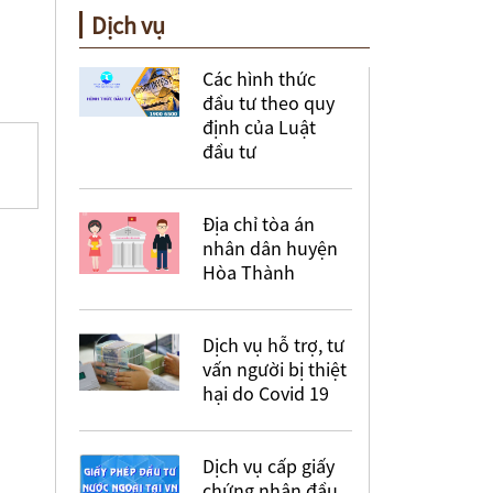
Dịch vụ
Các hình thức
đầu tư theo quy
định của Luật
đầu tư
Địa chỉ tòa án
nhân dân huyện
Hòa Thành
Dịch vụ hỗ trợ, tư
vấn người bị thiệt
hại do Covid 19
Dịch vụ cấp giấy
chứng nhận đầu