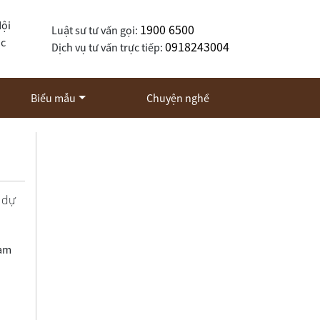
Nội
1900 6500
Luật sư tư vấn gọi:
ốc
0918243004
Dịch vụ tư vấn trực tiếp:
Biểu mẫu
Chuyện nghề
 dự
Nam