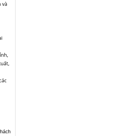
 và
i
ỉnh,
uất,
các
khách