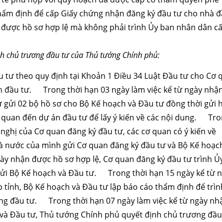
 thẩm định để cấp Giấy chứng nhận đăng ký đầu tư cho nhà 
n được hồ sơ hợp lệ mà không phải trình Ủy ban nhân dân c
nh chủ trương đầu tư của Thủ tướng Chính phủ:
tư theo quy định tại Khoản 1 Điều 34 Luật Đầu tư cho Cơ 
n đầu tư.
Trong thời hạn 03 ngày làm việc kể từ ngày nhậ
 gửi 02 bộ hồ sơ cho Bộ Kế hoạch và Đầu tư đồng thời gửi 
uan đến dự án đầu tư để lấy ý kiến về các nội dung.
Tro
nghị của Cơ quan đăng ký đầu tư, các cơ quan có ý kiến về
à nước của mình gửi Cơ quan đăng ký đầu tư và Bộ Kế hoạc
y nhận được hồ sơ hợp lệ, Cơ quan đăng ký đầu tư trình Ủ
gửi Bộ Kế hoạch và Đầu tư.
Trong thời hạn 15 ngày kể từ 
 tỉnh, Bộ Kế hoạch và Đầu tư lập báo cáo thẩm định để trìn
ng đầu tư.
Trong thời hạn 07 ngày làm việc kể từ ngày nh
và Đầu tư, Thủ tướng Chính phủ quyết định chủ trương đầu