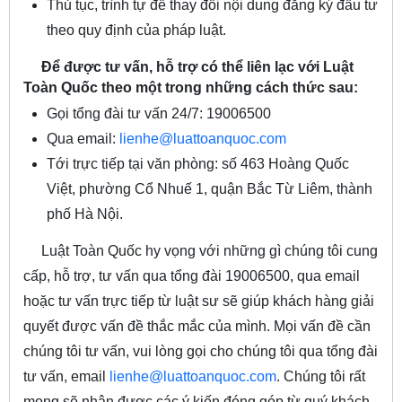
Thủ tục, trình tự để thay đổi nội dung đăng ký đầu tư
theo quy định của pháp luật.
Để được tư vấn, hỗ trợ có thể liên lạc với Luật
Toàn Quốc theo một trong những cách thức sau:
Gọi tổng đài tư vấn 24/7: 19006500
Qua email:
lienhe@luattoanquoc.com
Tới trực tiếp tại văn phòng: số 463 Hoàng Quốc
Việt, phường Cổ Nhuế 1, quận Bắc Từ Liêm, thành
phố Hà Nội.
Luật Toàn Quốc hy vọng với những gì chúng tôi cung
cấp, hỗ trợ, tư vấn qua tổng đài 19006500, qua email
hoặc tư vấn trực tiếp từ luật sư sẽ giúp khách hàng giải
quyết được vấn đề thắc mắc của mình. Mọi vấn đề cần
chúng tôi tư vấn, vui lòng gọi cho chúng tôi qua tổng đài
tư vấn, email
lienhe@luattoanquoc.com
. Chúng tôi rất
mong sẽ nhận được các ý kiến đóng góp từ quý khách