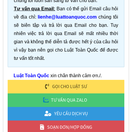
chúng tôi luôn sẵn sàng tư vấn cho bạn.
Tư vấn qua Email:
Bạn có thể gửi Email câu hỏi
về địa chỉ:
lienhe@luattoanquoc.com
chúng tôi
sẽ biên tập và trả lời qua Email cho bạn. Tuy
nhiên việc trả lời qua Email sẽ mất nhiều thời
gian và không thể diễn tả được hết ý của câu hỏi
vì vậy bạn nên gọi cho Luật Toàn Quốc để được
tư vấn tốt nhất.
Luật Toàn Quốc
xin chân thành cảm ơn./.
GỌI CHO LUẬT SƯ
TƯ VẤN QUA ZALO
YÊU CẦU DỊCH VỤ
SOẠN ĐƠN/HỢP ĐỒNG