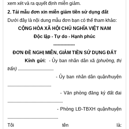
xem xét và ra quyết định miễn giảm.
2. Tải mẫu đơn xin miễn giảm tiền sử dụng đất
Dưới đây là nội dung mẫu đơn bạn có thể tham khảo:
CỘNG HÒA XÃ HỘI CHỦ NGHĨA VIỆT NAM
Độc lập - Tự do - Hạnh phúc
---------------
ĐƠN ĐỀ NGHỊ MIỄN, GIẢM TIỀN SỬ DỤNG ĐẤT
Kính gửi:
- Ủy ban nhân dân xã
(phường, thị
trấn)
...............................
- Ủy ban nhân dân quận/huyện
......................................
- Văn phòng đăng ký đất đai
................................................
- Phòng LĐ-TBXH quận/huyện
............................................
Tôi tên là: