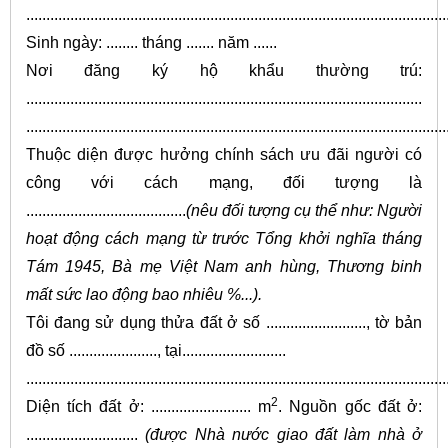
.........................................................................................................
Sinh ngày: ........ tháng ....... năm ......
Nơi đăng ký hộ khẩu thường trú:
...................................................................................................
.........................................................................................................
Thuộc diện được hưởng chính sách ưu đãi người có
công với cách mạng, đối tượng là
........................................
(nêu đối tượng cụ thể như: Người
hoạt động cách mạng từ trước Tổng khởi nghĩa tháng
Tám 1945, Bà mẹ Việt Nam anh hùng, Thương binh
mất sức lao động bao nhiêu %...).
Tôi đang sử dụng thửa đất ở số ........................., tờ bản
đồ số ......................, tại..........................
.........................................................................................................
2
Diện tích đất ở: ......................... m
. Nguồn gốc đất ở:
............................
(được Nhà nước giao đất làm nhà ở