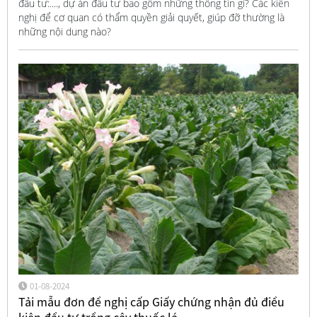
đầu tư:...., dự án đầu tư bao gồm những thông tin gì? Các kiến
nghị để cơ quan có thẩm quyền giải quyết, giúp đỡ thường là
những nội dung nào?
01-08-2024
Tải mẫu đơn đề nghị cấp Giấy chứng nhận đủ điều