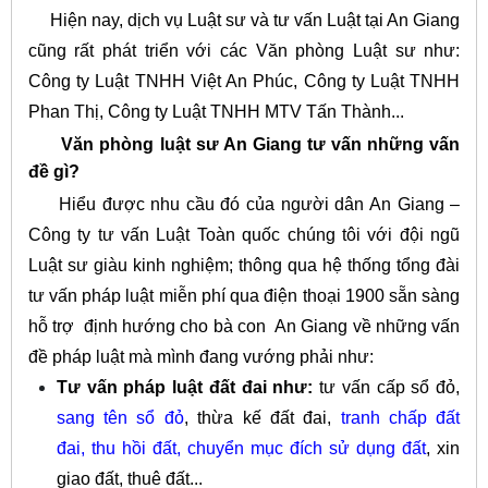
Hiện nay, dịch vụ Luật sư và tư vấn Luật tại An Giang
cũng rất phát triển với các Văn phòng Luật sư như:
Công ty Luật TNHH Việt An Phúc, Công ty Luật TNHH
Phan Thị, Công ty Luật TNHH MTV Tấn Thành...
Văn phòng luật sư An Giang tư vấn những vấn
đề gì?
Hiểu được nhu cầu đó của người dân An Giang –
Công ty tư vấn Luật Toàn quốc chúng tôi với đội ngũ
Luật sư giàu kinh nghiệm; thông qua hệ thống tổng đài
tư vấn pháp luật miễn phí qua điện thoại 1900 sẵn sàng
hỗ trợ định hướng cho bà con An Giang về những vấn
đề pháp luật mà mình đang vướng phải như
:
Tư vấn pháp luật đất đai như:
tư vấn cấp sổ đỏ,
sang tên sổ đỏ
, thừa kế đất đai,
tranh chấp đất
đai,
thu hồi đất
,
chuyển mục đích sử dụng đất
, xin
giao đất, thuê đất...