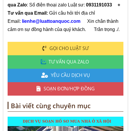
qua Zalo
: Số điện thoại zalo Luật sư:
0931191033
+
Tư vấn qua Email:
Gửi câu hỏi tới địa chỉ
Email:
lienhe@luattoanquoc.com
Xin chân thành
cảm ơn sự đồng hành của quý khách.
Trân trọng ./.
GỌI CHO LUẬT SƯ
TƯ VẤN QUA ZALO
YÊU CẦU DỊCH VỤ
SOẠN ĐƠN/HỢP ĐỒNG
Bài viết cùng chuyên mục