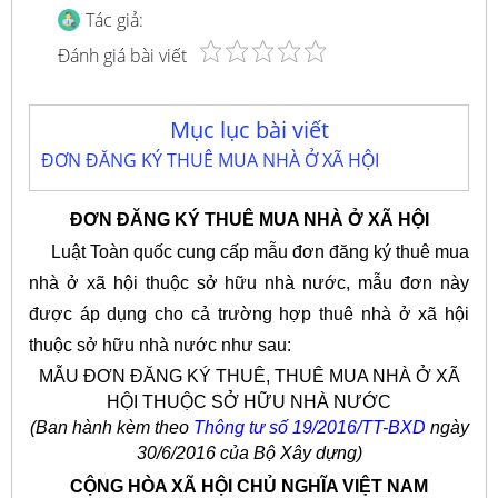
Tác giả:
Đánh giá bài viết
Mục lục bài viết
ĐƠN ĐĂNG KÝ THUÊ MUA NHÀ Ở XÃ HỘI
ĐƠN ĐĂNG KÝ THUÊ MUA NHÀ Ở XÃ HỘI
Luật Toàn quốc cung cấp mẫu đơn đăng ký thuê mua
nhà ở xã hội thuộc sở hữu nhà nước, mẫu đơn này
được áp dụng cho cả trường hợp thuê nhà ở xã hội
thuộc sở hữu nhà nước như sau:
MẪU ĐƠN ĐĂNG KÝ THUÊ, THUÊ MUA NHÀ Ở XÃ
HỘI THUỘC SỞ HỮU NHÀ NƯỚC
(Ban hành kèm theo
Thông tư số 19/2016/TT-BXD
ngày
30/6/2016 của Bộ Xây dựng)
CỘNG HÒA XÃ HỘI CHỦ NGHĨA VIỆT NAM