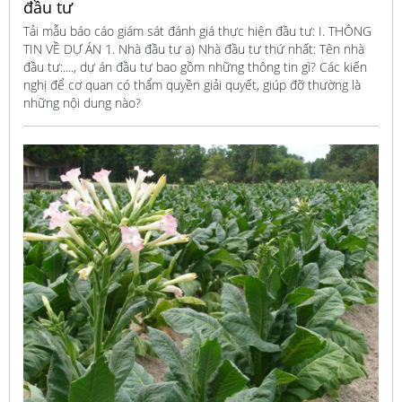
đầu tư
Tải mẫu báo cáo giám sát đánh giá thực hiện đầu tư: I. THÔNG
TIN VỀ DỰ ÁN 1. Nhà đầu tư a) Nhà đầu tư thứ nhất: Tên nhà
đầu tư:...., dự án đầu tư bao gồm những thông tin gì? Các kiến
nghị để cơ quan có thẩm quyền giải quyết, giúp đỡ thường là
những nội dung nào?