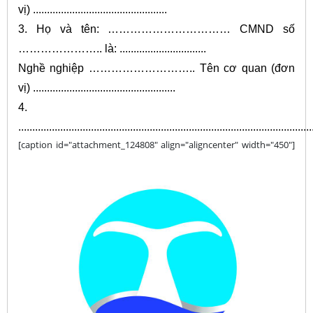
vị) ................................................
3. Họ và tên: …………………………… CMND số
………………….. là: ...............................
Nghề nghiệp ……………………….. Tên cơ quan (đơn
vị) ...................................................
4.
.........................................................................................................
[caption id="attachment_124808" align="aligncenter" width="450"]