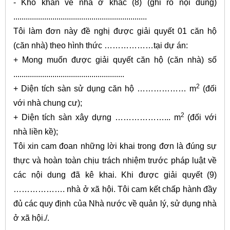
- Khó khăn về nhà ở khác (8) (ghi rõ nội dung)
.................................................................
Tôi làm đơn này đề nghị được giải quyết 01 căn hộ
(căn nhà) theo hình thức ………………tại dự án:
+ Mong muốn được giải quyết căn hộ (căn nhà) số
......................................................
2
+ Diện tích sàn sử dụng căn hộ ……………… m
(đối
với nhà chung cư);
2
+ Diện tích sàn xây dựng ………………... m
(đối với
nhà liền kề);
Tôi xin cam đoan những lời khai trong đơn là đúng sự
thực và hoàn toàn chịu trách nhiệm trước pháp luật về
các nội dung đã kê khai. Khi được giải quyết (9)
………………. nhà ở xã hội. Tôi cam kết chấp hành đầy
đủ các quy định của Nhà nước về quản lý, sử dụng nhà
ở xã hội./.