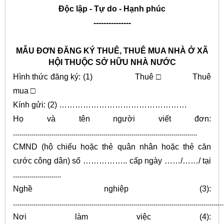
Độc lập - Tự do - Hạnh phúc
---------------
MẪU ĐƠN ĐĂNG KÝ THUÊ, THUÊ MUA NHÀ Ở XÃ
HỘI THUỘC SỞ HỮU NHÀ NƯỚC
Hình thức đăng ký: (1) Thuê □ Thuê
mua □
Kính gửi: (2) …………………………………………
Họ và tên người viết đơn:
............................................................................................
CMND (hộ chiếu hoặc thẻ quân nhân hoặc thẻ căn
cước công dân)
số …………….. cấp ngày ……/……/ tại
........................
Nghề nghiệp (3):
.........................................................................................................
Nơi làm việc (4):