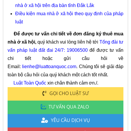
nhà ở xã hội trên địa bàn tỉnh Đắk Lắk
Điều kiện mua nhà ở xã hội theo quy định của pháp
luật
Để được tư vấn chi tiết về đơn đăng ký thuê mua
nhà ở xã hội,
quý khách vui lòng liên hệ tới
T
ổng đài tư
vấn pháp luật đất đai 24/7: 19006500
để được tư vấn
chi tiết hoặc gửi câu hỏi về
Email:
lienhe@luattoanquoc.com
. Chúng tôi sẽ giải đáp
toàn bộ câu hỏi của quý khách một cách tốt nhất.
Luật Toàn Quốc
xin chân thành cảm ơn./.
GỌI CHO LUẬT SƯ
TƯ VẤN QUA ZALO
YÊU CẦU DỊCH VỤ