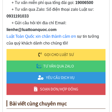
+ Tư vấn miễn phí qua tổng đài gọi:
19006500
+ Tư vấn qua Zalo: Số điện thoại zalo Luật sư:
0931191033
+ Gửi câu hỏi tới địa chỉ Email:
lienhe@luattoanquoc.com
Luật Toàn Quốc xin chân thành cảm ơn
sự tin tưởng
của quý khách dành cho chúng tôi!
GỌI CHO LUẬT SƯ
TƯ VẤN QUA ZALO
YÊU CẦU DỊCH VỤ
SOẠN ĐƠN/HỢP ĐỒNG
Bài viết cùng chuyên mục