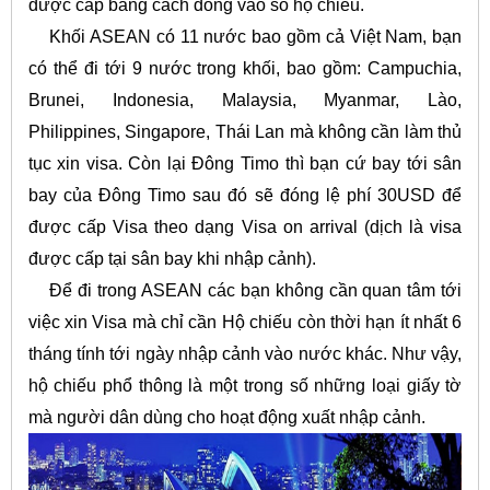
được cấp bằng cách đóng vào sổ hộ chiếu.
Khối ASEAN có 11 nước bao gồm cả Việt Nam, bạn
có thể đi tới 9 nước trong khối, bao gồm: Campuchia,
Brunei, Indonesia, Malaysia, Myanmar, Lào,
Philippines, Singapore, Thái Lan mà không cần làm thủ
tục xin visa. Còn lại Đông Timo thì bạn cứ bay tới sân
bay của Đông Timo sau đó sẽ đóng lệ phí 30USD để
được cấp Visa theo dạng Visa on arrival (dịch là visa
được cấp tại sân bay khi nhập cảnh).
Để đi trong ASEAN các bạn không cần quan tâm tới
việc xin Visa mà chỉ cần Hộ chiếu còn thời hạn ít nhất 6
tháng tính tới ngày nhập cảnh vào nước khác. Như vậy,
hộ chiếu phổ thông là một trong số những loại giấy tờ
mà người dân dùng cho hoạt động xuất nhập cảnh.