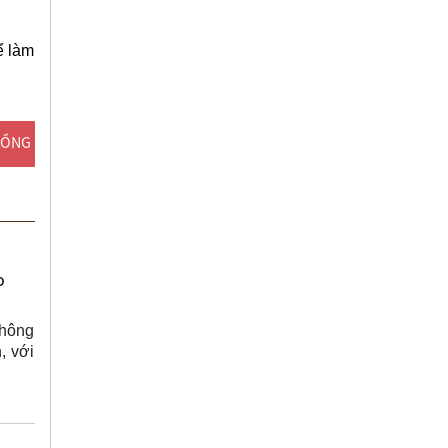
ể làm
ĐỒNG
o
thông
, với