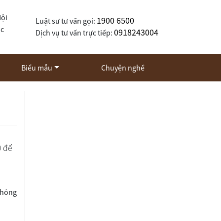
Nội
1900 6500
Luật sư tư vấn gọi:
ốc
0918243004
Dịch vụ tư vấn trực tiếp:
Biểu mẫu
Chuyện nghề
0 để
chóng