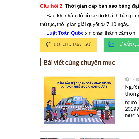
Câu hỏi 2
:
Thời gian cấp bản sao bằng đại
Sau khi nhận đủ hồ sơ do khách hàng cung 
thủ tục, thời gian giải quyết từ 7-10 ngày.
Luật Toàn Quốc
xin chân thành cảm ơn!
GỌI CHO LUẬT SƯ
TƯ VẤN Q
Bài viết cùng chuyên mục
28-0
Người 
thông
người 
2019?,
mức ph