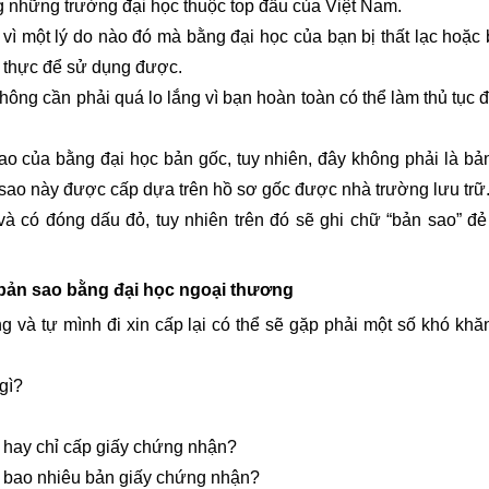
g những trường đại học thuộc top đầu của Việt Nam.
 một lý do nào đó mà bằng đại học của bạn bị thất lạc hoặc 
 thực để sử dụng được.
g cần phải quá lo lắng vì bạn hoàn toàn có thể làm thủ tục đ
của bằng đại học bản gốc, tuy nhiên, đây không phải là bả
sao này được cấp dựa trên hồ sơ gốc được nhà trường lưu trữ
à có đóng dấu đỏ, tuy nhiên trên đó sẽ ghi chữ “bản sao” đẻ
p bản sao bằng đại học ngoại thương
và tự mình đi xin cấp lại có thể sẽ gặp phải một số khó khă
gì?
 hay chỉ cấp giấy chứng nhận?
 bao nhiêu bản giấy chứng nhận?