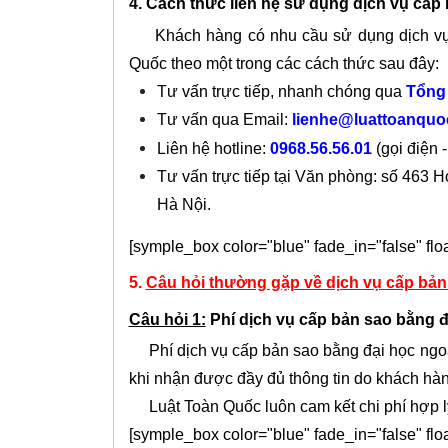
4. Cách thức liên hệ sử dụng dịch vụ cấp
Khách hàng có nhu cầu sử dụng dịch vụ c
Quốc theo một trong các cách thức sau đây:
Tư vấn trực tiếp, nhanh chóng qua
Tổng 
Tư vấn qua Email:
lienhe@luattoanqu
Liên hệ hotline:
0968.56.56.01
(gọi điện -
Tư vấn trực tiếp tại Văn phòng: số 463
Hà Nội.
[symple_box color="blue" fade_in="false" float
5.
Câu hỏi thường gặp về dịch vụ cấp bản
Câu hỏi 1:
Phí dịch vụ cấp bản sao bằng đ
Phí dịch vụ cấp bản sao bằng đại học ngoại
khi nhận được đầy đủ thông tin do khách hà
Luật Toàn Quốc luôn cam kết chi phí hợp lý
[symple_box color="blue" fade_in="false" float