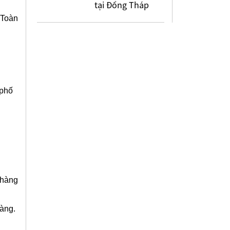
tại Đồng Tháp
 Toàn
 phố
 hàng
àng.