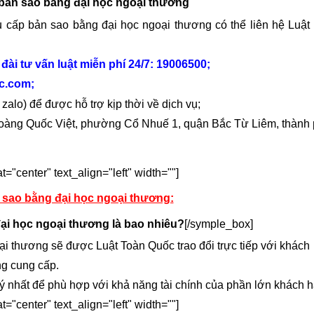
 bản sao bằng đại học ngoại thương
ấp bản sao bằng đại học ngoại thương có thể liên hệ Luật
đài tư vấn luật miễn phí 24/7: 19006500;
oc.com
;
 zalo) để được hỗ trợ kịp thời về dịch vụ;
 Hoàng Quốc Việt, phường Cổ Nhuế 1, quận Bắc Từ Liêm, thành
="center" text_align="left" width=""]
 sao bằng đại học ngoại thương:
ại học ngoại thương là bao nhiêu?
[/symple_box]
 thương sẽ được Luật Toàn Quốc trao đổi trực tiếp với khách
ng cung cấp.
 nhất để phù hợp với khả năng tài chính của phần lớn khách h
="center" text_align="left" width=""]