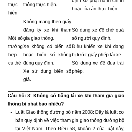
định xử phạt hành chính
thực
thông thực hiện.
hoặc tòa án thực hiện.
hiện
Không mang theo giấy
đăng ký xe khi tham
Sử dụng xe để chở quá
Một số
gia giao thông.
số người quy định.
trường
Xe không có biển số
Điều khiển xe khi đang
hợp
hoặc biển số không
bị tước giấy phép lái xe.
cụ thể
đúng quy định.
Sử dụng xe để đua trái
Xe sử dụng biển số
phép.
giả.
Câu hỏi 3: Không có bằng lái xe khi tham gia giao
thông bị phạt bao nhiêu?
Luật Giao thông đường bộ năm 2008: Đây là luật cơ
bản quy định về việc tham gia giao thông đường bộ
tại Việt Nam. Theo Điều 58, khoản 2 của luật này,