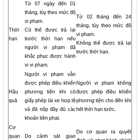
Từ 07 ngày đến 01
tháng, tùy theo mức độ
Từ 02 tháng đến 24
vi phạm.
tháng, tùy theo mức độ
Thời
Có thể được trả lại
vi phạm.
hạn
trước thời hạn nếu
Không thể được trả lại
người vi phạm đã
trước thời hạn.
khắc phục được hành
vi vi phạm.
Người vi phạm vẫn
được phép điều khiển
Người vi phạm không
Hậu
phương tiện khi có
được phép điều khiển
quả
giấy phép lái xe hợp lệ
phương tiện cho đến khi
và đã nộp đầy đủ các
hết thời hạn tước.
khoản tiền phạt.
Cơ
Do cơ quan ra quyết
quan
Do cảnh sát giao