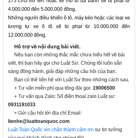
175 cm3 trở lên hoặc xe mô tô ba bánh sẽ bị phạt từ
4.000.000 đến 5.000.000 đồng.
Những người điều khiển ô tô, máy kéo hoặc các loại xe
tương tự xe ô tô sẽ bị phạt từ 10.000.000 đến
12.000.000 đồng.
Hỗ trợ về nội dung bài viết.
Nếu bạn còn những thắc mắc chưa hiểu hết về bài
viết, thì bạn hãy gọi cho Luật Sư. Chúng tôi luôn sẵn
sàng đồng hành, giải đáp những câu hỏi của bạn.
Bạn có thể liên hệ với Luật Sư theo những cách sau.
+ Tư vấn miễn phí qua tổng đài gọi:
19006500
+ Tư vấn qua Zalo: Số điện thoại zalo Luật sư:
0931191033
+ Gửi câu hỏi tới địa chỉ Email:
lienhe@luattoanquoc.com
Luật Toàn Quốc xin chân thành cảm ơn
sự tin tưởng
của quý khách dành cho chúng tôi!