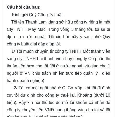
Câu hỏi của bạn:
Kính gửi Quý Công Ty Luật,
Tôi tên Thanh Lam, đang sở hữu công ty riêng là một
Cty TNHH May Mặc. Trong vòng 3 tháng tới, tôi sẽ đi
định cư nước ngoài. Tôi xin hỏi mấy ý sau, nhờ Quý
công ty Luật giải đáp giúp tôi.
1/ Tôi muốn chuyển từ công ty TNHH Một thành viên
sang cty TNHH hai thành viên hay công ty Cổ phần thì
thuận tiện hơn cho tôi (tôi ở nước ngoài, và giao cho 1
người ở VN chịu trách nhiệm trực tiếp quản lý , điều
hành doanh nghiệp)
2/ Tôi có một ngôi nhà ở Q. Gò Vấp, khi tôi đi định
cư, tôi dự định cho công ty thuê lại. Khoảng (dưới 10
triệu). Vậy xin hỏi thủ tục để mở tài khoản cá nhân để
công ty chuyển tiền VNĐ hàng tháng vào cho tôi và tôi