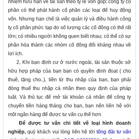
nhiệm hữu hạn về tài sản theo tỷ lệ vốn góp; công ty cổ
phần có thể phát hành cổ phần các loại để huy động
vốn. Nhưng hạn chế là việc quản lý và điều hành công
ty cổ phần phức tạp do số lượng các cổ đông có thể rất
lớn; có nhiều người không quen biết nhau; có thể có sự
phân hóa thành các nhóm cổ đông đối kháng nhau về
lợi ích.
2, Khi bạn định cư ở nước ngoài, tài sản thuộc sở
hữu hợp pháp của bạn bạn có quyền định đoạt ( cho
thuê, tặng cho..), tiền từ thu nhập của bạn, bạn phải
đóng thuế thu nhập cá nhân theo quy định của pháp
luật. Và thủ tục để mở tài khoản cá nhân để công ty
chuyển tiền hàng tháng cho bạn, bạn nên liên hệ với
một ngân hàng để được tư vấn cụ thể hơn
Để được tư vấn chi tiết về loại hình doanh
nghiệp,
quý khách vui lòng liên hệ tới
tổng đài tư vấn