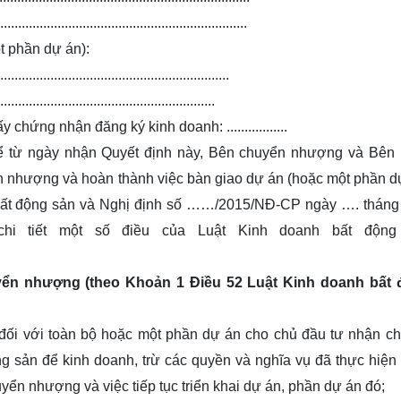
......................................................
 phần dự án):
.........................................................
..........................................................
hứng nhận đăng ký kinh doanh: .................
ể từ ngày nhận Quyết định này, Bên chuyển nhượng và Bên
 nhượng và hoàn thành việc bàn giao dự án (hoặc một phần d
h bất động sản và Nghị định số ……/2015/NĐ-CP ngày …. thá
hi tiết một số điều của Luật Kinh doanh bất động
yển nhượng (theo Khoản 1 Điều 52 Luật Kinh doanh bất
đối với toàn bộ hoặc một phần dự án cho chủ đầu tư nhận c
g sản để kinh doanh, trừ các quyền và nghĩa vụ đã thực hiện
ển nhượng và việc tiếp tục triển khai dự án, phần dự án đó;