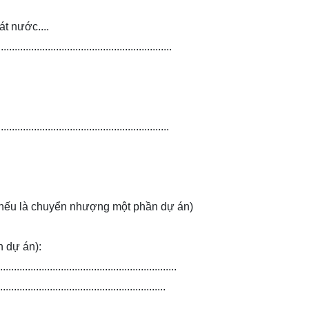
át nước....
.......................................................
.......................................................
nếu là chuyển nhượng một phần dự án)
 dự án):
.........................................................
..........................................................
......................................................