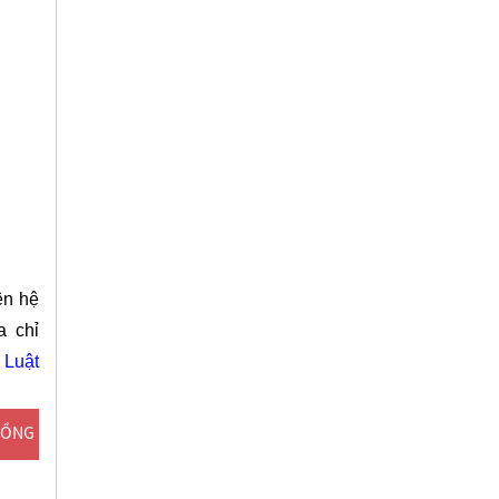
ên hệ
a chỉ
Luật
ĐỒNG