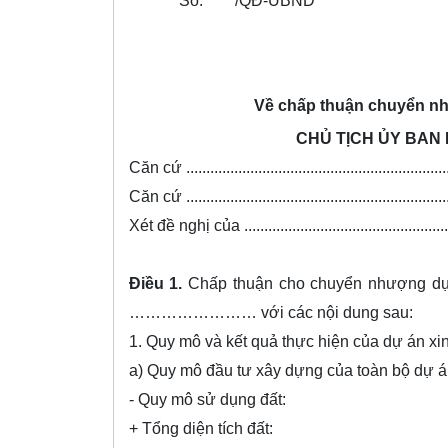
Số:
/QĐ-UBND
Về chấp thuận chuyển 
CHỦ TỊCH ỦY BA
Căn cứ ....................................................................
Căn cứ ....................................................................
Xét đề nghị của ........................................................
Điều 1.
Chấp thuận cho chuyển nhượng dự án
…………………… với các nội dung sau:
1. Quy mô và kết quả thực hiện của dự án x
a) Quy mô đầu tư xây dựng của toàn bộ dự án 
- Quy mô sử dụng đất:
+ Tổng diện tích đất: