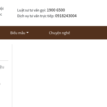
Nội
1900 6500
Luật sư tư vấn gọi:
ốc
0918243004
Dịch vụ tư vấn trực tiếp:
Biểu mẫu
Chuyện nghề
ệu
n