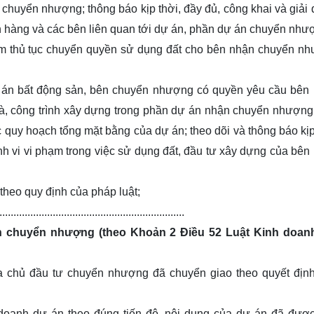
chuyển nhượng; thông báo kịp thời, đầy đủ, công khai và giải 
h hàng và các bên liên quan tới dự án, phần dự án chuyển như
m thủ tục chuyển quyền sử dụng đất cho bên nhận chuyển n
án bất động sản, bên chuyển nhượng có quyền yêu cầu bên
à, công trình xây dựng trong phần dự án nhận chuyển nhượng
c quy hoạch tổng mặt bằng của dự án; theo dõi và thông báo kịp
 vi vi phạm trong việc sử dụng đất, đầu tư xây dựng của bên
theo quy định của pháp luật;
.......................................................
n chuyển nhượng (theo Khoản 2 Điều 52 Luật Kinh doan
ủa chủ đầu tư chuyển nhượng đã chuyển giao theo quyết địn
nh doanh dự án theo đúng tiến độ, nội dung của dự án đã đượ