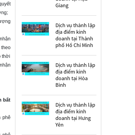
quyết
Giang
ợng;
hượng
Dịch vụ thành lập
địa điểm kinh
doanh tại Thành
 nhận
phố Hồ Chí Minh
 theo
 thời
Dịch vụ thành lập
 nhận
địa điểm kinh
doanh tại Hòa
Bình
h bất
Dịch vụ thành lập
địa điểm kinh
doanh tại Hưng
h phê
Yên
c phê