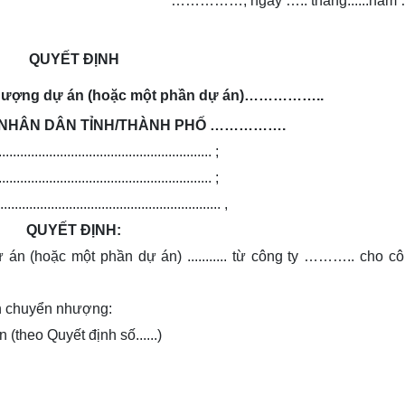
……………
, ngày
…..
tháng......năm
QUYẾT ĐỊNH
nhượng dự án (hoặc một phần dự án)……………..
N NHÂN DÂN TỈNH/THÀNH PHỐ …………….
........................................................ ;
........................................................ ;
........................................................ ,
QUYẾT ĐỊNH:
 (hoặc một phần dự án) ........... từ công ty ……….. cho cô
in chuyển nhượng:
(theo Quyết định số......)