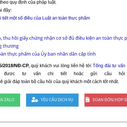
heo quy định của pháp luật.
i đây:
 tiết một số điều của Luật an toàn thực phẩm
, thu hồi giấy chứng nhận cơ sở đủ điều kiện an toàn thực
ng thương
oàn thực phẩm của Ủy ban nhân dân cấp tỉnh
5/2018/NĐ-CP,
quý khách vui lòng liên hệ tới
Tổng đài tư vấn
ược tư vấn chi tiết hoặc gửi câu hỏi
sẽ giải đáp toàn bộ câu hỏi của quý khách một cách tốt nhất.
UA ZALO
YÊU CẦU DỊCH VỤ
SOẠN ĐƠN/HỢP 