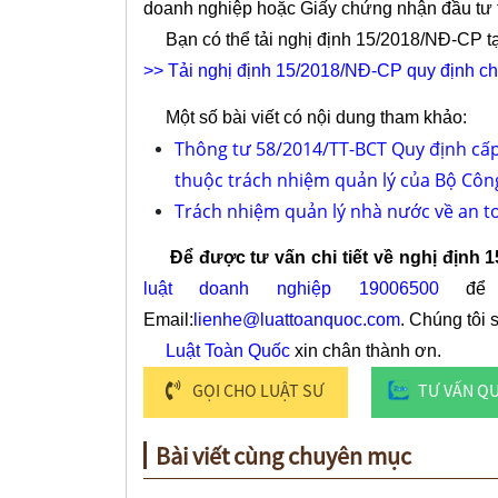
doanh nghiệp hoặc Giấy chứng nhận đầu tư t
Bạn có thể tải nghị định 15/2018/NĐ-CP tạ
>> Tải nghị định 15/2018/NĐ-CP quy định chi
Một số bài viết có nội dung tham khảo:
Thông tư 58/2014/TT-BCT Quy định cấp
thuộc trách nhiệm quản lý của Bộ Cô
Trách nhiệm quản lý nhà nước về an t
Để được tư vấn chi tiết về nghị định 1
luật doanh nghiệp 19006500
để đ
Email:
lienhe@luattoanquoc.com
. Chúng tôi 
Luật Toàn Quốc
xin chân thành ơn.
GỌI CHO LUẬT SƯ
TƯ VẤN Q
Bài viết cùng chuyên mục