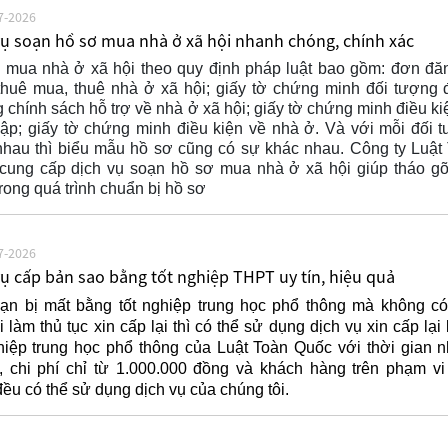
7-2026
vụ soạn hồ sơ mua nhà ở xã hội nhanh chóng, chính xác
 mua nhà ở xã hội theo quy định pháp luật bao gồm: đơn đă
thuê mua, thuê nhà ở xã hội; giấy tờ chứng minh đối tượng
chính sách hỗ trợ về nhà ở xã hội; giấy tờ chứng minh điều ki
hập; giấy tờ chứng minh điều kiện về nhà ở. Và với mỗi đối 
nhau thì biểu mẫu hồ sơ cũng có sự khác nhau. Công ty Luật
cung cấp dịch vụ soạn hồ sơ mua nhà ở xã hội giúp tháo g
rong quá trình chuẩn bị hồ sơ
7-2026
vụ cấp bản sao bằng tốt nghiệp THPT uy tín, hiệu quả
ạn bị mất bằng tốt nghiệp trung học phổ thông mà không có
i làm thủ tục xin cấp lại thì có thể sử dụng dịch vụ xin cấp lại
ghiệp trung học phổ thông của Luật Toàn Quốc với thời gian 
, chi phí chỉ từ 1.000.000 đồng và khách hàng trên phạm vi
ều có thể sử dụng dịch vụ của chúng tôi.