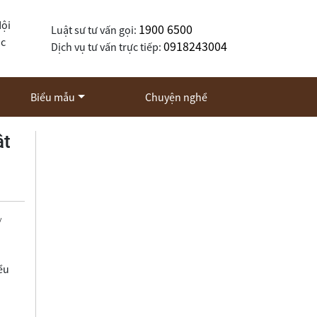
Nội
1900 6500
Luật sư tư vấn gọi:
ốc
0918243004
Dịch vụ tư vấn trực tiếp:
Biểu mẫu
Chuyện nghề
ật
y
ều