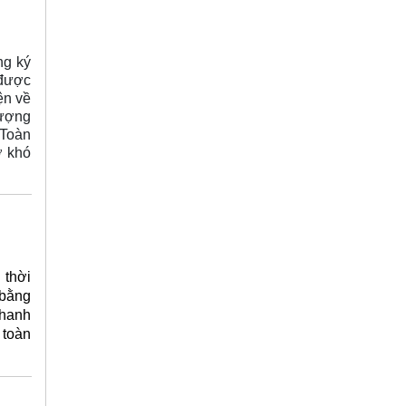
ng ký
 được
ện về
tượng
 Toàn
ỡ khó
 thời
 bằng
nhanh
 toàn