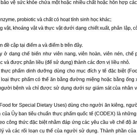
bảo vệ sức khỏe chứa một hoặc nhiều chất hoặc hỗn hợp các
enzyme, probiotic và chất có hoạt tính sinh học khác;
 vật, khoáng vật và thực vật dưới dạng chiết xuất, phân lập, c
đề cập tại điểm a và điểm b trên đây.
 ở dạng chế biến như viên nang, viên hoàn, viên nén, chế
c và được phân liều (để sử dụng) thành các đơn vị liều nhỏ.
thực phẩm dinh dưỡng dùng cho mục đích y tế đặc biệt (Foo
à loại thực phẩm có thể ăn bằng đường miệng hoặc bằng ống 
 người bệnh và chỉ được sử dụng dưới sự giám sát của nhân v
Food for Special Dietary Uses) dùng cho người ăn kiêng, ngườ
nh của Ủy ban tiêu chuẩn thực phẩm quốc tế (CODEX) là những
eo công thức đặc biệt nhằm đáp ứng các yêu cầu về chế độ ă
h lý và các rối loạn cụ thể của người sử dụng. Thành phần của