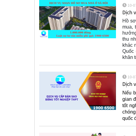
10-0
Dịch 
Hồ sơ
mua, 
hưởng 
thu n
khác 
Quốc 
khăn t
10-0
Dịch 
Nếu b
gian đ
tốt n
chóng
quốc đ