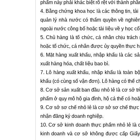
phẩm này phải khác biệt rõ rệt với thành ph
4. Bằng chứng khoa học là các thông tin, tà
quản lý nhà nước có thẩm quyền về nghiên
ngoài nước công bố hoặc tài liệu về y học cổ
5. Chủ hàng là tổ chức, cá nhân chịu trác
hoặc tổ chức, cá nhân được ủy quyền thực h
6. Mặt hàng xuất khẩu, nhập khẩu là các s
xuất hàng hóa, chất liệu bao bì.
7. Lô hàng xuất khẩu, nhập khẩu là toàn 
khẩu (có cùng số vận đơn). Lô hàng có thể c
8. Cơ sở sản xuất ban đầu nhỏ lẻ là cơ sở trồ
phẩm ở quy mô hộ gia đình, hộ cá thể có ho
9. Cơ sở sơ chế nhỏ lẻ là cơ sở sơ chế thực
nhận đăng ký doanh nghiệp.
10. Cơ sở kinh doanh thực phẩm nhỏ lẻ là 
kinh doanh và cơ sở không được cấp Giấy