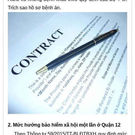
Trích sao hồ sơ bệnh án.
2. Mức hưởng bảo hiểm xã hội một lần ở Quận 12
Theo Thông tư 59/2015/TT-BLĐTBXH quy định mức