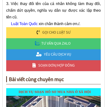
3. Việc thay đổi tên của cá nhân không làm thay đổi,
chấm dứt quyền, nghĩa vụ dân sự được xác lập theo
tên cũ.
Luật Toàn Quốc
xin chân thành cảm ơn./.
GỌI CHO LUẬT SƯ
TƯ VẤN QUA ZALO
YÊU CẦU DỊCH VỤ
SOẠN ĐƠN/HỢP ĐỒNG
Bài viết cùng chuyên mục