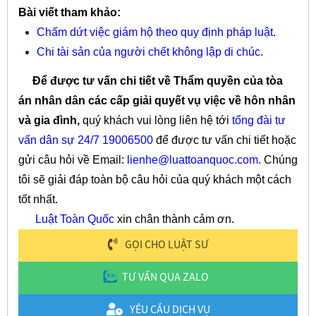
Bài viết tham khảo:
Chấm dứt việc giám hộ theo quy định pháp luật.
Chi tài sản của người chết không lập di chúc.
Để được tư vấn chi tiết về Thẩm quyền của tòa
án nhân dân các cấp giải quyết vụ việc về hôn nhân
và gia đình,
quý khách vui lòng liên hệ tới
tổng đài tư
vấn dân sự 24/7 19006500
để được tư vấn chi tiết hoặc
gửi câu hỏi về Email:
lienhe@luattoanquoc.com
.
Chúng
tôi sẽ giải đáp toàn bộ câu hỏi của quý khách một cách
tốt nhất.
Luật Toàn Quốc
xin chân thành cảm ơn.
GỌI CHO LUẬT SƯ
TƯ VẤN QUA ZALO
YÊU CẦU DỊCH VỤ