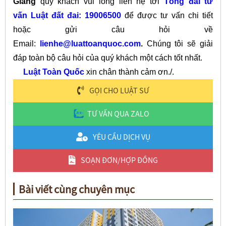
Giang
quý khách vui lòng liên hệ tới
Tổng đài tư
vấn Luật đất đai: 19006500
để được tư vấn chi tiết
hoặc gửi câu hỏi về
Email:
lienhe@luattoanquoc.com
.
Chúng tôi sẽ giải
đáp toàn bộ câu hỏi của quý khách một cách tốt nhất.
Luật Toàn Quốc
xin chân thành cảm ơn./.
GỌI CHO LUẬT SƯ
TƯ VẤN QUA ZALO
YÊU CẦU DỊCH VỤ
SOẠN ĐƠN/HỢP ĐỒNG
Bài viết cùng chuyên mục