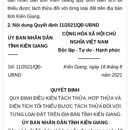
ban nhân dân tỉnh Kiên Giang quy định diện tích tối
thiểu được tách thửa đối với từng loại đất trên địa bàn
tỉnh Kiên Giang.
2. Nội dung Quyết định 11/2021/QĐ-UBND
CỘNG HÒA XÃ HỘI CHỦ
ỦY BAN NHÂN DÂN
NGHĨA VIỆT NAM
TỈNH KIÊN GIANG
Độc lập - Tự do - Hạnh phúc
-------
---------------
Số: 11/2021/QĐ-
Kiên Giang, ngày 16
tháng 8
UBND
năm 2021
QUYẾT ĐỊNH
QUY ĐỊNH ĐIỀU KIỆN TÁCH THỬA, HỢP THỬA VÀ
DIỆN TÍCH TỐI THIỂU ĐƯỢC TÁCH THỬA ĐỐI VỚI
TỪNG LOẠI ĐẤT TRÊN ĐỊA BÀN TỈNH KIÊN GIANG
ỦY BAN NHÂN DÂN TỈNH KIÊN GIANG